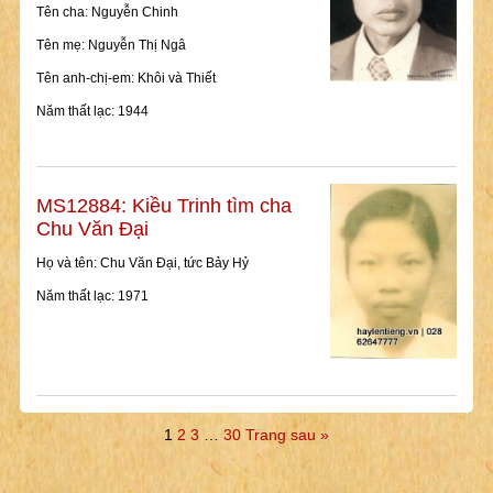
Tên cha: Nguyễn Chinh
Tên mẹ: Nguyễn Thị Ngâ
Tên anh-chị-em: Khôi và Thiết
Năm thất lạc: 1944
MS12884: Kiều Trinh tìm cha
Chu Văn Đại
Họ và tên: Chu Văn Đại, tức Bảy Hỷ
Năm thất lạc: 1971
1
2
3
…
30
Trang sau »