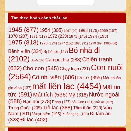
Tìm theo hoàn cảnh thất lạc
1945
(877)
1954
(305)
1968
(179)
1969
(107)
1967
(92)
1972
(239)
1970
(207)
1974
(193)
1973
(145)
1971
(113)
1975
(813)
1976
(124)
1977
(100)
1978
(91)
1979
(99)
1980
(86)
Bỏ nhà đi
Bệnh viện
(324)
Bị bỏ rơi
(147)
(2102)
Chiến tranh
Campuchia
(288)
Bỏ đi
(87)
Con nuôi
(632)
Cho con
(545)
Chạy loạn
(231)
(2564)
Cô nhi viện
(606)
Di cư
(355)
Mâu thuẫn
mất liên lạc
(4454)
Mất tin
gia đình
(137)
tức
(591)
Nước ngoài
Mất tích
(536)
Mỹ
(318)
(588)
Nạn đói
(278)
Pháp
(127)
Sài Gòn
(121)
thất lạc
(102)
Trẻ lạc
(388)
Vào
Tâm thần
(223)
Trung Quốc
(209)
Nam
(301)
Đi làm ăn
Vượt biên
(195)
Xuất ngoại
(108)
Đi lạc
(402)
(328)