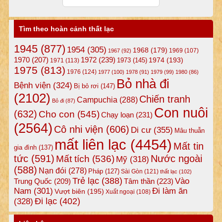
Tìm theo hoàn cảnh thất lạc
1945
(877)
1954
(305)
1968
(179)
1969
(107)
1967
(92)
1972
(239)
1970
(207)
1974
(193)
1973
(145)
1971
(113)
1975
(813)
1976
(124)
1977
(100)
1978
(91)
1979
(99)
1980
(86)
Bỏ nhà đi
Bệnh viện
(324)
Bị bỏ rơi
(147)
(2102)
Chiến tranh
Campuchia
(288)
Bỏ đi
(87)
Con nuôi
(632)
Cho con
(545)
Chạy loạn
(231)
(2564)
Cô nhi viện
(606)
Di cư
(355)
Mâu thuẫn
mất liên lạc
(4454)
Mất tin
gia đình
(137)
tức
(591)
Nước ngoài
Mất tích
(536)
Mỹ
(318)
(588)
Nạn đói
(278)
Pháp
(127)
Sài Gòn
(121)
thất lạc
(102)
Trẻ lạc
(388)
Vào
Tâm thần
(223)
Trung Quốc
(209)
Nam
(301)
Đi làm ăn
Vượt biên
(195)
Xuất ngoại
(108)
Đi lạc
(402)
(328)