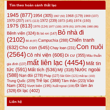
Tìm theo hoàn cảnh thất lạc
1945
(877)
1954
(305)
1968
(179)
1969
(107)
1967
(92)
1972
(239)
1970
(207)
1974
(193)
1973
(145)
1971
(113)
1975
(813)
1976
(124)
1977
(100)
1978
(91)
1979
(99)
1980
(86)
Bỏ nhà đi
Bệnh viện
(324)
Bị bỏ rơi
(147)
(2102)
Chiến tranh
Campuchia
(288)
Bỏ đi
(87)
Con nuôi
(632)
Cho con
(545)
Chạy loạn
(231)
(2564)
Cô nhi viện
(606)
Di cư
(355)
Mâu thuẫn
mất liên lạc
(4454)
Mất tin
gia đình
(137)
tức
(591)
Nước ngoài
Mất tích
(536)
Mỹ
(318)
(588)
Nạn đói
(278)
Pháp
(127)
Sài Gòn
(121)
thất lạc
(102)
Trẻ lạc
(388)
Vào
Tâm thần
(223)
Trung Quốc
(209)
Nam
(301)
Đi làm ăn
Vượt biên
(195)
Xuất ngoại
(108)
Đi lạc
(402)
(328)
Liên hệ