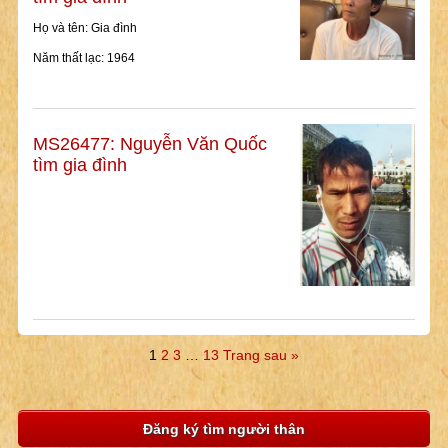
Họ và tên: Gia đình
Năm thất lạc: 1964
MS26477: Nguyễn Văn Quốc
tìm gia đình
1
2
3
…
13
Trang sau »
Đăng ký tìm người thân