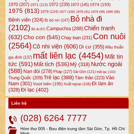
1972
(239)
1970
(207)
1974
(193)
1973
(145)
1971
(113)
1975
(813)
1976
(124)
1977
(100)
1978
(91)
1979
(99)
1980
(86)
Bỏ nhà đi
Bệnh viện
(324)
Bị bỏ rơi
(147)
(2102)
Chiến tranh
Campuchia
(288)
Bỏ đi
(87)
Con nuôi
(632)
Cho con
(545)
Chạy loạn
(231)
(2564)
Cô nhi viện
(606)
Di cư
(355)
Mâu thuẫn
mất liên lạc
(4454)
Mất tin
gia đình
(137)
tức
(591)
Nước ngoài
Mất tích
(536)
Mỹ
(318)
(588)
Nạn đói
(278)
Pháp
(127)
Sài Gòn
(121)
thất lạc
(102)
Trẻ lạc
(388)
Vào
Tâm thần
(223)
Trung Quốc
(209)
Nam
(301)
Đi làm ăn
Vượt biên
(195)
Xuất ngoại
(108)
Đi lạc
(402)
(328)
Liên hệ
(028) 6264 7777
Hòm thư 005 - Bưu điện trung tâm Sài Gòn, Tp. Hồ Chí
Minh