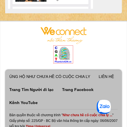
ỦNG HỘ NHƯ CHƯA HỀ CÓ CUỘC CHIA LY
LIÊN HỆ
Trang Tìm Người đi lạc
Trang Facebook
Kênh YouTube
Bản quyền thuộc về chương trình "
Như chưa hề có cuộc chia ly ...
"
Giấy phép số: 225/GP - BC Bộ văn hóa thông tin cấp ngày: 06/06/2007
Hỗ trợ bởi
Time Universal