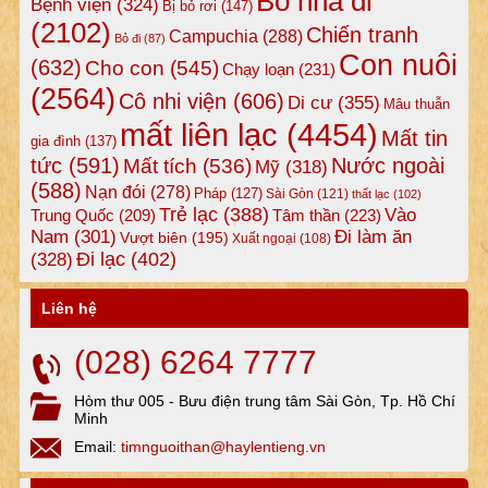
Bỏ nhà đi
Bệnh viện
(324)
Bị bỏ rơi
(147)
(2102)
Chiến tranh
Campuchia
(288)
Bỏ đi
(87)
Con nuôi
(632)
Cho con
(545)
Chạy loạn
(231)
(2564)
Cô nhi viện
(606)
Di cư
(355)
Mâu thuẫn
mất liên lạc
(4454)
Mất tin
gia đình
(137)
tức
(591)
Nước ngoài
Mất tích
(536)
Mỹ
(318)
(588)
Nạn đói
(278)
Pháp
(127)
Sài Gòn
(121)
thất lạc
(102)
Trẻ lạc
(388)
Vào
Tâm thần
(223)
Trung Quốc
(209)
Nam
(301)
Đi làm ăn
Vượt biên
(195)
Xuất ngoại
(108)
Đi lạc
(402)
(328)
Liên hệ
(028) 6264 7777
Hòm thư 005 - Bưu điện trung tâm Sài Gòn, Tp. Hồ Chí
Minh
Email:
timnguoithan@haylentieng.vn