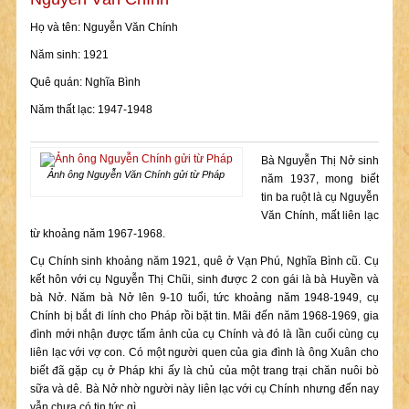
Họ và tên: Nguyễn Văn Chính
Năm sinh: 1921
Quê quán: Nghĩa Bình
Năm thất lạc: 1947-1948
Bà Nguyễn Thị Nở sinh
Ảnh ông Nguyễn Văn Chính gửi từ Pháp
năm 1937, mong biết
tin ba ruột là cụ Nguyễn
Văn Chính, mất liên lạc
từ khoảng năm 1967-1968.
Cụ Chính sinh khoảng năm 1921, quê ở Vạn Phú, Nghĩa Bình cũ. Cụ
kết hôn với cụ Nguyễn Thị Chũi, sinh được 2 con gái là bà Huyền và
bà Nở. Năm bà Nở lên 9-10 tuổi, tức khoảng năm 1948-1949, cụ
Chính bị bắt đi lính cho Pháp rồi bặt tin. Mãi đến năm 1968-1969, gia
đình mới nhận được tấm ảnh của cụ Chính và đó là lần cuối cùng cụ
liên lạc với vợ con. Có một người quen của gia đình là ông Xuân cho
biết đã gặp cụ ở Pháp khi ấy là chủ của một trang trại chăn nuôi bò
sữa và dê. Bà Nở nhờ người này liên lạc với cụ Chính nhưng đến nay
vẫn chưa có tin tức gì.