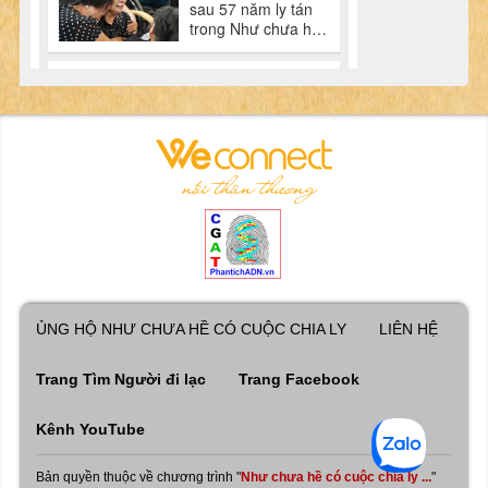
ỦNG HỘ NHƯ CHƯA HỀ CÓ CUỘC CHIA LY
LIÊN HỆ
Trang Tìm Người đi lạc
Trang Facebook
Kênh YouTube
Bản quyền thuộc về chương trình "
Như chưa hề có cuộc chia ly ...
"