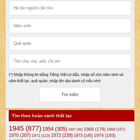
(*) Nhập thông tin bằng Tiếng Việt có dấu, nhập số cho năm sinh và
năm thất lạc, quê quán, nhập tên địa danh cũ nếu nhớ
Tìm theo hoàn cảnh thất lạc
1945
(877)
1954
(305)
1968
(179)
1969
(107)
1967
(92)
1972
(239)
1970
(207)
1974
(193)
1973
(145)
1971
(113)