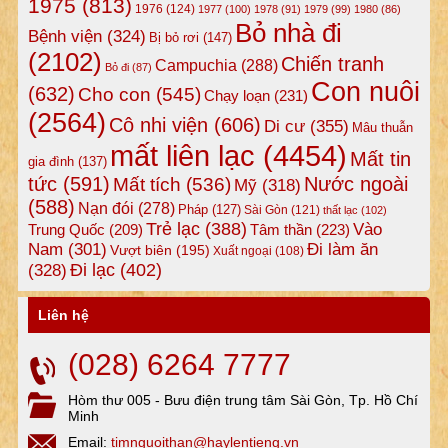
1975
(813)
1976
(124)
1977
(100)
1978
(91)
1979
(99)
1980
(86)
Bỏ nhà đi
Bệnh viện
(324)
Bị bỏ rơi
(147)
(2102)
Chiến tranh
Campuchia
(288)
Bỏ đi
(87)
Con nuôi
(632)
Cho con
(545)
Chạy loạn
(231)
(2564)
Cô nhi viện
(606)
Di cư
(355)
Mâu thuẫn
mất liên lạc
(4454)
Mất tin
gia đình
(137)
tức
(591)
Nước ngoài
Mất tích
(536)
Mỹ
(318)
(588)
Nạn đói
(278)
Pháp
(127)
Sài Gòn
(121)
thất lạc
(102)
Trẻ lạc
(388)
Vào
Tâm thần
(223)
Trung Quốc
(209)
Nam
(301)
Đi làm ăn
Vượt biên
(195)
Xuất ngoại
(108)
Đi lạc
(402)
(328)
Liên hệ
(028) 6264 7777
Hòm thư 005 - Bưu điện trung tâm Sài Gòn, Tp. Hồ Chí
Minh
Email:
timnguoithan@haylentieng.vn