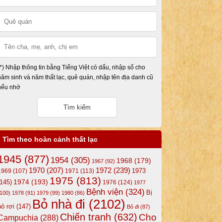
(*) Nhập thông tin bằng Tiếng Việt có dấu, nhập số cho
năm sinh và năm thất lạc, quê quán, nhập tên địa danh cũ
nếu nhớ
Tìm theo hoàn cảnh thất lạc
1945
(877)
1954
(305)
1968
(179)
1967
(92)
1972
(239)
1970
(207)
1973
1969
(107)
1971
(113)
1975
(813)
1974
(193)
(145)
1976
(124)
1977
Bệnh viện
(324)
Bị
(100)
1978
(91)
1979
(99)
1980
(86)
Bỏ nhà đi
(2102)
bỏ rơi
(147)
Bỏ đi
(87)
Chiến tranh
(632)
Cho
Campuchia
(288)