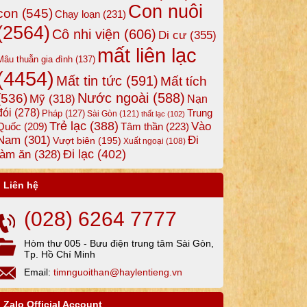
Con nuôi
con
(545)
Chạy loạn
(231)
(2564)
Cô nhi viện
(606)
Di cư
(355)
mất liên lạc
Mâu thuẫn gia đình
(137)
(4454)
Mất tin tức
(591)
Mất tích
Nước ngoài
(588)
(536)
Mỹ
(318)
Nạn
đói
(278)
Trung
Pháp
(127)
Sài Gòn
(121)
thất lạc
(102)
Trẻ lạc
(388)
Vào
Tâm thần
(223)
Quốc
(209)
Nam
(301)
Đi
Vượt biên
(195)
Xuất ngoại
(108)
Đi lạc
(402)
làm ăn
(328)
Liên hệ
(028) 6264 7777
Hòm thư 005 - Bưu điện trung tâm Sài Gòn,
Tp. Hồ Chí Minh
Email:
timnguoithan@haylentieng.vn
Zalo Official Account