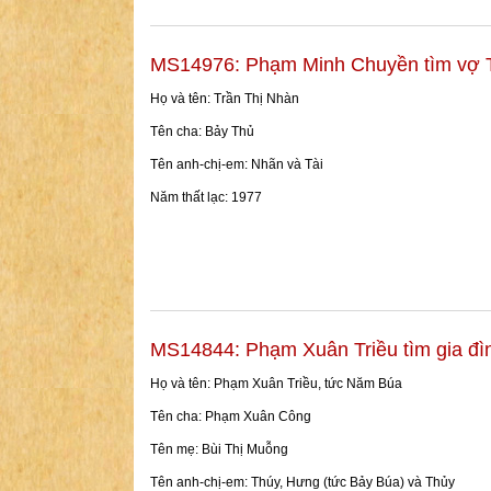
MS14976: Phạm Minh Chuyền tìm vợ T
Họ và tên: Trần Thị Nhàn
Tên cha: Bảy Thủ
Tên anh-chị-em: Nhãn và Tài
Năm thất lạc: 1977
MS14844: Phạm Xuân Triều tìm gia đì
Họ và tên: Phạm Xuân Triều, tức Năm Búa
Tên cha: Phạm Xuân Công
Tên mẹ: Bùi Thị Muỗng
Tên anh-chị-em: Thúy, Hưng (tức Bảy Búa) và Thủy