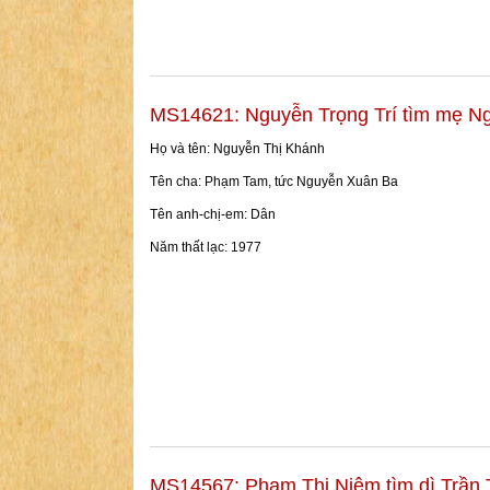
MS14621: Nguyễn Trọng Trí tìm mẹ N
Họ và tên: Nguyễn Thị Khánh
Tên cha: Phạm Tam, tức Nguyễn Xuân Ba
Tên anh-chị-em: Dân
Năm thất lạc: 1977
MS14567: Phạm Thị Niệm tìm dì Trần 