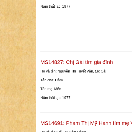
Năm thất lạc: 1977
MS14827: Chị Gái tìm gia đình
Họ và tên: Nguyễn Thị Tuyết Vân, tức Gái
Tên cha: Đầm
Tên mẹ: Mến
Năm thất lạc: 1977
MS14691: Phạm Thị Mỹ Hạnh tìm mẹ 