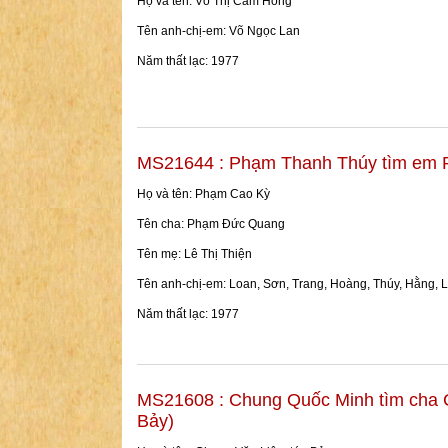
Họ và tên: Võ Thị Cẩm Hồng
Tên anh-chị-em: Võ Ngọc Lan
Năm thất lạc: 1977
MS21644 : Phạm Thanh Thúy tìm em 
Họ và tên: Phạm Cao Kỳ
Tên cha: Phạm Đức Quang
Tên mẹ: Lê Thị Thiện
Tên anh-chị-em: Loan, Sơn, Trang, Hoàng, Thúy, Hằng, L
Năm thất lạc: 1977
MS21608 : Chung Quốc Minh tìm cha 
Bảy)