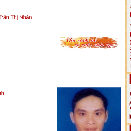
rần Thị Nhàn
nh