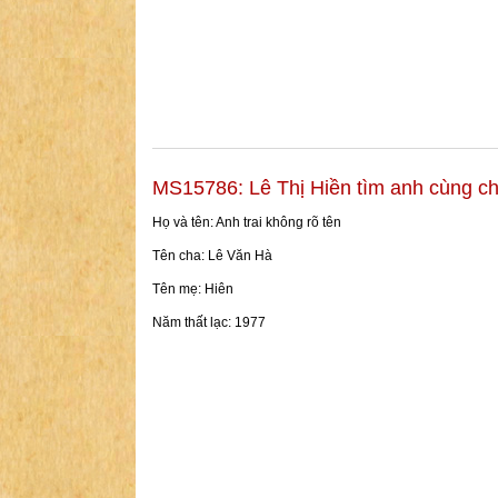
MS15786: Lê Thị Hiền tìm anh cùng c
Họ và tên: Anh trai không rõ tên
Tên cha: Lê Văn Hà
Tên mẹ: Hiên
Năm thất lạc: 1977