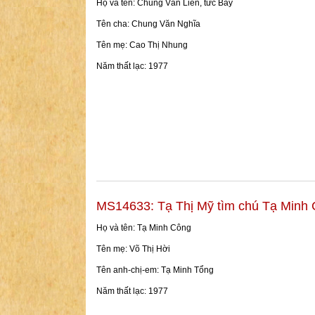
Họ và tên: Chung Văn Liên, tức Bảy
Tên cha: Chung Văn Nghĩa
Tên mẹ: Cao Thị Nhung
Năm thất lạc: 1977
MS14633: Tạ Thị Mỹ tìm chú Tạ Minh
Họ và tên: Tạ Minh Công
Tên mẹ: Võ Thị Hời
Tên anh-chị-em: Tạ Minh Tổng
Năm thất lạc: 1977