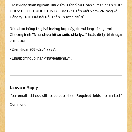
[Hoạt động thiện nguyện Tìm kiếm, Kết nối và Đoàn tụ thân nhân NHƯ
CHƯA HỀ CÓ CUỘC CHIA LY… do Bưu điện Việt Nam (VNPost) và
Công ty TNHH Xã hội Nối Thân Thương chủ trì]
Nếu ai có thông tin gì về trường hợp này, xin vui lòng liên lạc với
Chương trình
"Như chưa hề có cuộc chia ly…"
hoặc để lại
bình luận
phía dưới.
- Điện thoại: (08) 6264 7777.
- Email:
timnguoithan@haylentieng.vn
.
Leave a Reply
Your email address will not be published.
Required fields are marked
*
Comment