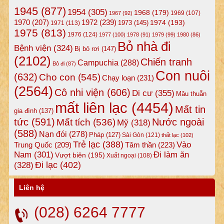
1945
(877)
1954
(305)
1968
(179)
1969
(107)
1967
(92)
1972
(239)
1970
(207)
1974
(193)
1973
(145)
1971
(113)
1975
(813)
1976
(124)
1977
(100)
1978
(91)
1979
(99)
1980
(86)
Bỏ nhà đi
Bệnh viện
(324)
Bị bỏ rơi
(147)
(2102)
Chiến tranh
Campuchia
(288)
Bỏ đi
(87)
Con nuôi
(632)
Cho con
(545)
Chạy loạn
(231)
(2564)
Cô nhi viện
(606)
Di cư
(355)
Mâu thuẫn
mất liên lạc
(4454)
Mất tin
gia đình
(137)
tức
(591)
Nước ngoài
Mất tích
(536)
Mỹ
(318)
(588)
Nạn đói
(278)
Pháp
(127)
Sài Gòn
(121)
thất lạc
(102)
Trẻ lạc
(388)
Vào
Tâm thần
(223)
Trung Quốc
(209)
Nam
(301)
Đi làm ăn
Vượt biên
(195)
Xuất ngoại
(108)
Đi lạc
(402)
(328)
Liên hệ
(028) 6264 7777