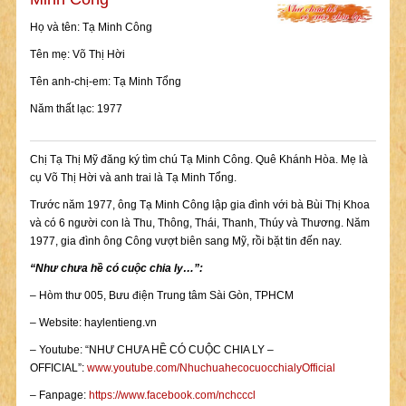
Họ và tên: Tạ Minh Công
Tên mẹ: Võ Thị Hời
Tên anh-chị-em: Tạ Minh Tổng
Năm thất lạc: 1977
Chị Tạ Thị Mỹ đăng ký tìm chú Tạ Minh Công. Quê Khánh Hòa. Mẹ là
cụ Võ Thị Hời và anh trai là Tạ Minh Tổng.
Trước năm 1977, ông Tạ Minh Công lập gia đình với bà Bùi Thị Khoa
và có 6 người con là Thu, Thông, Thái, Thanh, Thúy và Thương. Năm
1977, gia đình ông Công vượt biên sang Mỹ, rồi bặt tin đến nay.
“Như chưa hề có cuộc chia ly…”:
– Hòm thư 005, Bưu điện Trung tâm Sài Gòn, TPHCM
– Website: haylentieng.vn
– Youtube: “NHƯ CHƯA HỀ CÓ CUỘC CHIA LY –
OFFICIAL”:
www.youtube.com/NhuchuahecocuocchialyOfficial
– Fanpage:
https://www.facebook.com/nchcccl