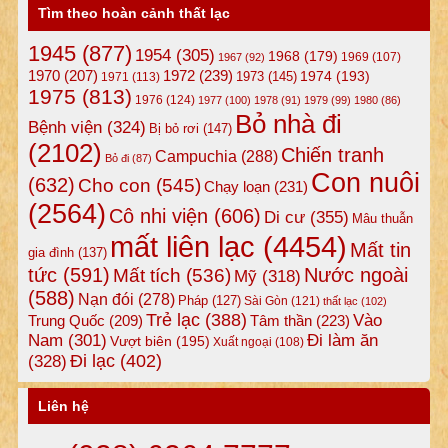
Tìm theo hoàn cảnh thất lạc
1945
(877)
1954
(305)
1968
(179)
1969
(107)
1967
(92)
1972
(239)
1970
(207)
1974
(193)
1973
(145)
1971
(113)
1975
(813)
1976
(124)
1977
(100)
1978
(91)
1979
(99)
1980
(86)
Bỏ nhà đi
Bệnh viện
(324)
Bị bỏ rơi
(147)
(2102)
Chiến tranh
Campuchia
(288)
Bỏ đi
(87)
Con nuôi
(632)
Cho con
(545)
Chạy loạn
(231)
(2564)
Cô nhi viện
(606)
Di cư
(355)
Mâu thuẫn
mất liên lạc
(4454)
Mất tin
gia đình
(137)
tức
(591)
Nước ngoài
Mất tích
(536)
Mỹ
(318)
(588)
Nạn đói
(278)
Pháp
(127)
Sài Gòn
(121)
thất lạc
(102)
Trẻ lạc
(388)
Vào
Tâm thần
(223)
Trung Quốc
(209)
Nam
(301)
Đi làm ăn
Vượt biên
(195)
Xuất ngoại
(108)
Đi lạc
(402)
(328)
Liên hệ