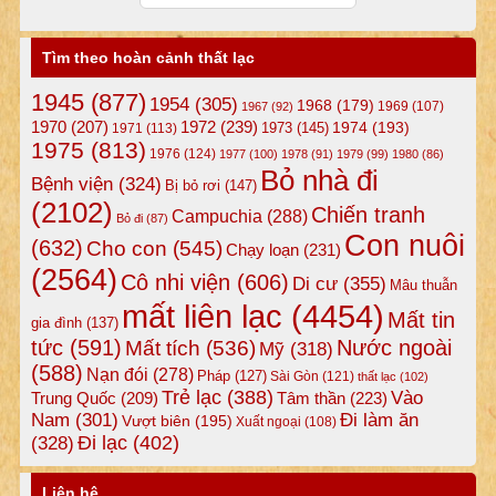
Tìm theo hoàn cảnh thất lạc
1945
(877)
1954
(305)
1968
(179)
1969
(107)
1967
(92)
1972
(239)
1970
(207)
1974
(193)
1973
(145)
1971
(113)
1975
(813)
1976
(124)
1977
(100)
1978
(91)
1979
(99)
1980
(86)
Bỏ nhà đi
Bệnh viện
(324)
Bị bỏ rơi
(147)
(2102)
Chiến tranh
Campuchia
(288)
Bỏ đi
(87)
Con nuôi
(632)
Cho con
(545)
Chạy loạn
(231)
(2564)
Cô nhi viện
(606)
Di cư
(355)
Mâu thuẫn
mất liên lạc
(4454)
Mất tin
gia đình
(137)
tức
(591)
Nước ngoài
Mất tích
(536)
Mỹ
(318)
(588)
Nạn đói
(278)
Pháp
(127)
Sài Gòn
(121)
thất lạc
(102)
Trẻ lạc
(388)
Vào
Tâm thần
(223)
Trung Quốc
(209)
Nam
(301)
Đi làm ăn
Vượt biên
(195)
Xuất ngoại
(108)
Đi lạc
(402)
(328)
Liên hệ