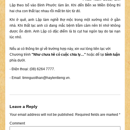
Lập theo bố vào Bình Phước làm ăn. Khi đến Bến xe Miền Đông thì
hai cha con thất lạc nhau rồi mất tin tức từ đó.
Khi ở quê, anh Lập làm nghề thợ mộc trong một xưởng nhỏ ở gần
nhà. Khi thất lạc anh có đang mắc bệnh trầm cảm nên trí nhớ không
được ổn định. Anh Lập có đặc điểm là bị cụt hai ngón tay do tai nạn
lúc nhỏ.
Nếu ai có thông tin gì về trường hợp này, xin vui lòng liên lạc với
Chương trình
"Như chưa hề có cuộc chia ly…"
hoặc để lại
bình luận
phía dưới.
- Điện thoại: (08) 6264 7777.
- Email:
timnguoithan@haylentieng.vn
.
Leave a Reply
Your email address will not be published.
Required fields are marked
*
Comment