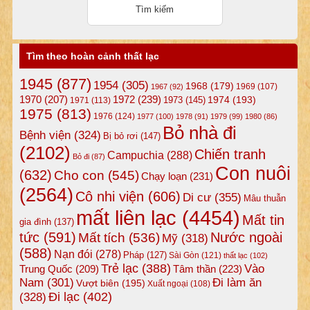
Tìm theo hoàn cảnh thất lạc
1945
(877)
1954
(305)
1968
(179)
1969
(107)
1967
(92)
1972
(239)
1970
(207)
1974
(193)
1973
(145)
1971
(113)
1975
(813)
1976
(124)
1977
(100)
1978
(91)
1979
(99)
1980
(86)
Bỏ nhà đi
Bệnh viện
(324)
Bị bỏ rơi
(147)
(2102)
Chiến tranh
Campuchia
(288)
Bỏ đi
(87)
Con nuôi
(632)
Cho con
(545)
Chạy loạn
(231)
(2564)
Cô nhi viện
(606)
Di cư
(355)
Mâu thuẫn
mất liên lạc
(4454)
Mất tin
gia đình
(137)
tức
(591)
Nước ngoài
Mất tích
(536)
Mỹ
(318)
(588)
Nạn đói
(278)
Pháp
(127)
Sài Gòn
(121)
thất lạc
(102)
Trẻ lạc
(388)
Vào
Tâm thần
(223)
Trung Quốc
(209)
Nam
(301)
Đi làm ăn
Vượt biên
(195)
Xuất ngoại
(108)
Đi lạc
(402)
(328)