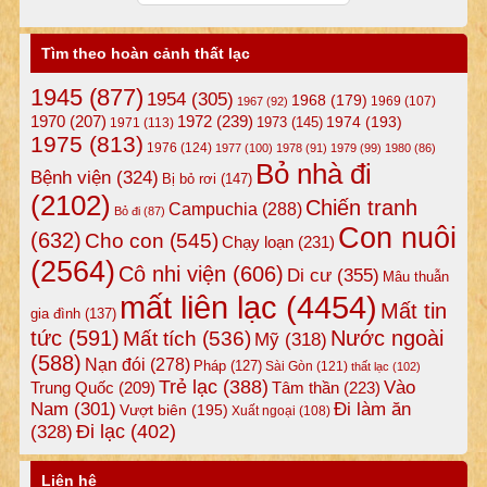
Tìm theo hoàn cảnh thất lạc
1945
(877)
1954
(305)
1968
(179)
1969
(107)
1967
(92)
1972
(239)
1970
(207)
1974
(193)
1973
(145)
1971
(113)
1975
(813)
1976
(124)
1977
(100)
1978
(91)
1979
(99)
1980
(86)
Bỏ nhà đi
Bệnh viện
(324)
Bị bỏ rơi
(147)
(2102)
Chiến tranh
Campuchia
(288)
Bỏ đi
(87)
Con nuôi
(632)
Cho con
(545)
Chạy loạn
(231)
(2564)
Cô nhi viện
(606)
Di cư
(355)
Mâu thuẫn
mất liên lạc
(4454)
Mất tin
gia đình
(137)
tức
(591)
Nước ngoài
Mất tích
(536)
Mỹ
(318)
(588)
Nạn đói
(278)
Pháp
(127)
Sài Gòn
(121)
thất lạc
(102)
Trẻ lạc
(388)
Vào
Tâm thần
(223)
Trung Quốc
(209)
Nam
(301)
Đi làm ăn
Vượt biên
(195)
Xuất ngoại
(108)
Đi lạc
(402)
(328)
Liên hệ