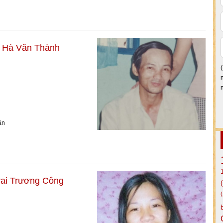
u Hà Văn Thành
ận
rai Trương Công