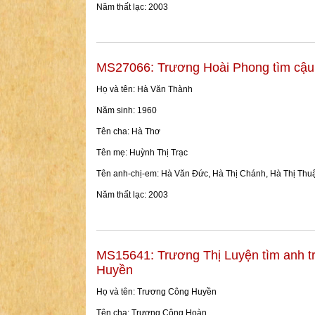
Năm thất lạc: 2003
MS27066: Trương Hoài Phong tìm cậ
Họ và tên: Hà Văn Thành
Năm sinh: 1960
Tên cha: Hà Thơ
Tên mẹ: Huỳnh Thị Trạc
Tên anh-chị-em: Hà Văn Đức, Hà Thị Chánh, Hà Thị Thu
Năm thất lạc: 2003
MS15641: Trương Thị Luyện tìm anh t
Huyền
Họ và tên: Trương Công Huyền
Tên cha: Trương Công Hoàn