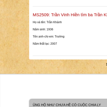
MS2509: Trần Vinh Hiền tìm ba Trần 
Họ và tên: Trần Khánh
Năm sinh: 1936
Tên anh-chị-em: Trường
Năm thất lạc: 2007
ỦNG HỘ NHƯ CHƯA HỀ CÓ CUỘC CHIA LY