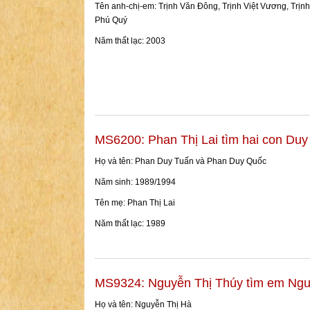
Tên anh-chị-em: Trịnh Văn Đông, Trịnh Việt Vương, Trịnh
Phú Quý
Năm thất lạc: 2003
MS6200: Phan Thị Lai tìm hai con Du
Họ và tên: Phan Duy Tuấn và Phan Duy Quốc
Năm sinh: 1989/1994
Tên mẹ: Phan Thị Lai
Năm thất lạc: 1989
MS9324: Nguyễn Thị Thúy tìm em Ngu
Họ và tên: Nguyễn Thị Hà