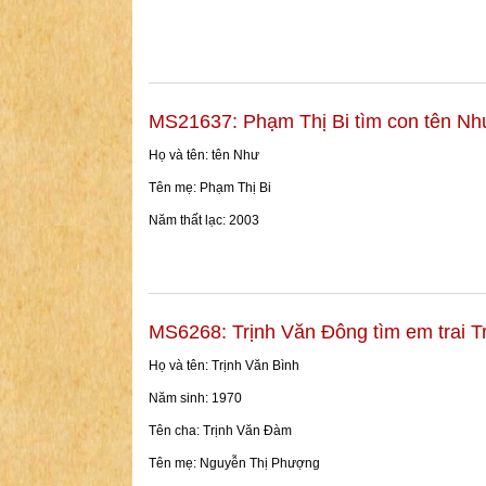
MS21637: Phạm Thị Bi tìm con tên Nh
Họ và tên: tên Như
Tên mẹ: Phạm Thị Bi
Năm thất lạc: 2003
MS6268: Trịnh Văn Đông tìm em trai T
Họ và tên: Trịnh Văn Bình
Năm sinh: 1970
Tên cha: Trịnh Văn Đàm
Tên mẹ: Nguyễn Thị Phượng