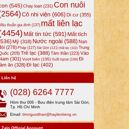
Con nuôi
con
(545)
Chạy loạn
(231)
(2564)
Cô nhi viện
(606)
Di cư
(355)
mất liên lạc
Mâu thuẫn gia đình
(137)
(4454)
Mất tin tức
(591)
Mất tích
Nước ngoài
(588)
(536)
Mỹ
(318)
Nạn
đói
(278)
Trung
Pháp
(127)
Sài Gòn
(121)
thất lạc
(102)
Trẻ lạc
(388)
Vào
Tâm thần
(223)
Quốc
(209)
Nam
(301)
Đi
Vượt biên
(195)
Xuất ngoại
(108)
Đi lạc
(402)
làm ăn
(328)
Liên hệ
(028) 6264 7777
Hòm thư 005 - Bưu điện trung tâm Sài Gòn,
Tp. Hồ Chí Minh
Email:
timnguoithan@haylentieng.vn
Zalo Official Account