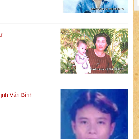
ư
rịnh Văn Bình