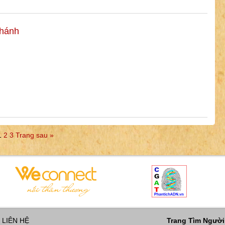
Khánh
1
2
3
Trang sau »
LIÊN HỆ
Trang Tìm Người 