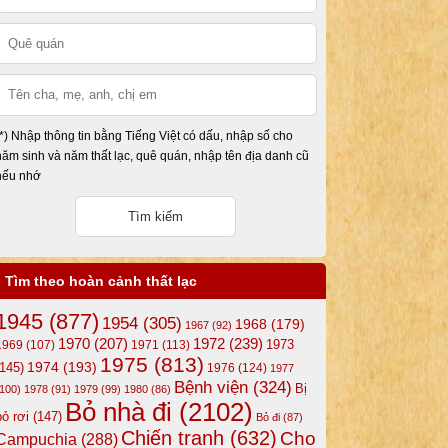
(*) Nhập thông tin bằng Tiếng Việt có dấu, nhập số cho
năm sinh và năm thất lạc, quê quán, nhập tên địa danh cũ
nếu nhớ
Tìm theo hoàn cảnh thất lạc
1945
(877)
1954
(305)
1968
(179)
1967
(92)
1972
(239)
1970
(207)
1973
1969
(107)
1971
(113)
1975
(813)
1974
(193)
(145)
1976
(124)
1977
Bệnh viện
(324)
Bị
(100)
1978
(91)
1979
(99)
1980
(86)
Bỏ nhà đi
(2102)
bỏ rơi
(147)
Bỏ đi
(87)
Chiến tranh
(632)
Cho
Campuchia
(288)