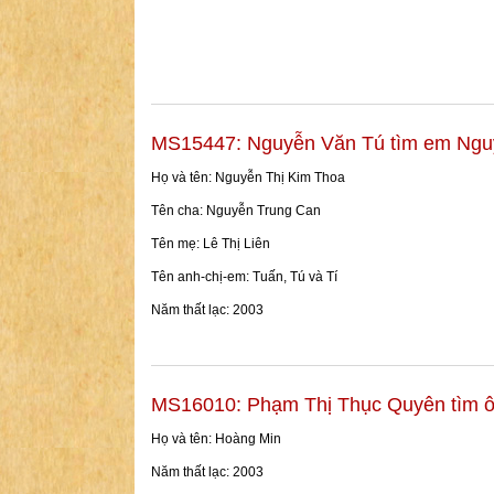
MS15447: Nguyễn Văn Tú tìm em Ngu
Họ và tên: Nguyễn Thị Kim Thoa
Tên cha: Nguyễn Trung Can
Tên mẹ: Lê Thị Liên
Tên anh-chị-em: Tuấn, Tú và Tí
Năm thất lạc: 2003
MS16010: Phạm Thị Thục Quyên tìm ô
Họ và tên: Hoàng Min
Năm thất lạc: 2003