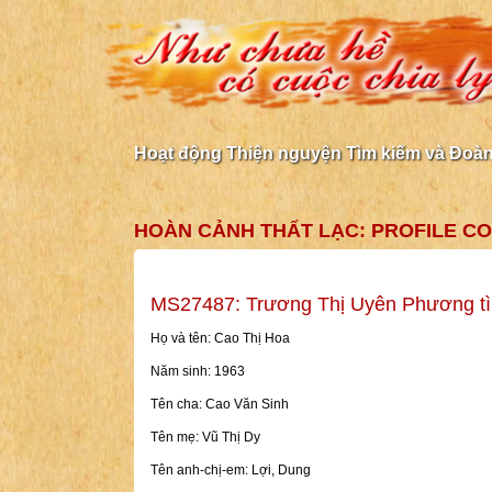
Hoạt động Thiện nguyện Tìm kiếm và Đoàn 
HOÀN CẢNH THẤT LẠC: PROFILE CO
MS27487: Trương Thị Uyên Phương t
Họ và tên: Cao Thị Hoa
Năm sinh: 1963
Tên cha: Cao Văn Sinh
Tên mẹ: Vũ Thị Dy
Tên anh-chị-em: Lợi, Dung