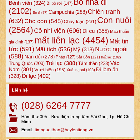
Bỏ nhà đi
Bệnh viện
(324)
Bị bỏ rơi
(147)
(2102)
Chiến tranh
Campuchia
(288)
Bỏ đi
(87)
Con nuôi
(632)
Cho con
(545)
Chạy loạn
(231)
(2564)
Cô nhi viện
(606)
Di cư
(355)
Mâu thuẫn
mất liên lạc
(4454)
Mất tin
gia đình
(137)
tức
(591)
Nước ngoài
Mất tích
(536)
Mỹ
(318)
(588)
Nạn đói
(278)
Pháp
(127)
Sài Gòn
(121)
thất lạc
(102)
Trẻ lạc
(388)
Vào
Tâm thần
(223)
Trung Quốc
(209)
Nam
(301)
Đi làm ăn
Vượt biên
(195)
Xuất ngoại
(108)
Đi lạc
(402)
(328)
Liên hệ
(028) 6264 7777
Hòm thư 005 - Bưu điện trung tâm Sài Gòn, Tp. Hồ Chí
Minh
Email:
timnguoithan@haylentieng.vn