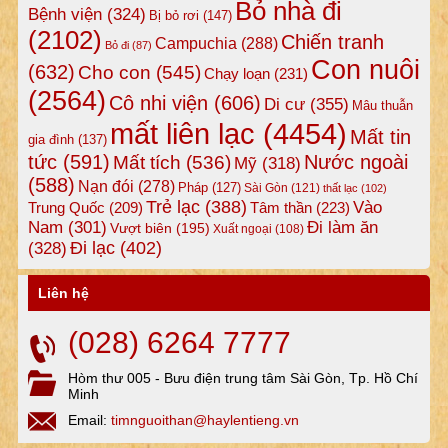
Bỏ nhà đi
Bệnh viện
(324)
Bị bỏ rơi
(147)
(2102)
Chiến tranh
Campuchia
(288)
Bỏ đi
(87)
Con nuôi
(632)
Cho con
(545)
Chạy loạn
(231)
(2564)
Cô nhi viện
(606)
Di cư
(355)
Mâu thuẫn
mất liên lạc
(4454)
Mất tin
gia đình
(137)
tức
(591)
Nước ngoài
Mất tích
(536)
Mỹ
(318)
(588)
Nạn đói
(278)
Pháp
(127)
Sài Gòn
(121)
thất lạc
(102)
Trẻ lạc
(388)
Vào
Tâm thần
(223)
Trung Quốc
(209)
Nam
(301)
Đi làm ăn
Vượt biên
(195)
Xuất ngoại
(108)
Đi lạc
(402)
(328)
Liên hệ
(028) 6264 7777
Hòm thư 005 - Bưu điện trung tâm Sài Gòn, Tp. Hồ Chí
Minh
Email:
timnguoithan@haylentieng.vn