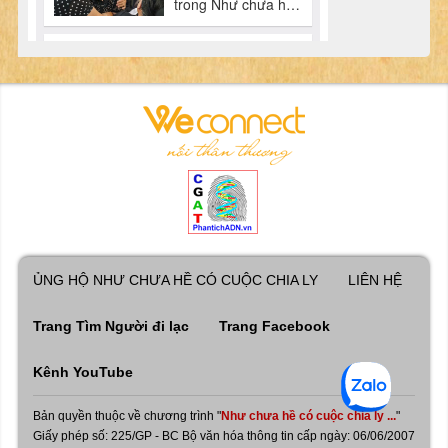
ỦNG HỘ NHƯ CHƯA HỀ CÓ CUỘC CHIA LY
LIÊN HỆ
Trang Tìm Người đi lạc
Trang Facebook
Kênh YouTube
Bản quyền thuộc về chương trình "
Như chưa hề có cuộc chia ly ...
"
Giấy phép số: 225/GP - BC Bộ văn hóa thông tin cấp ngày: 06/06/2007