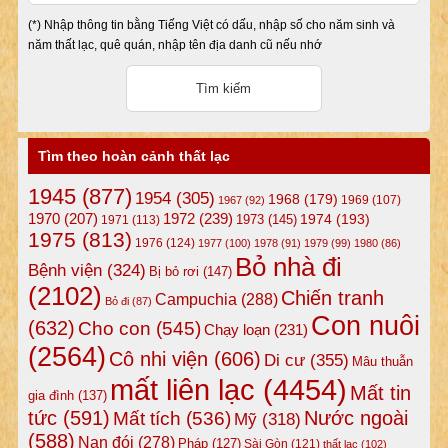
(*) Nhập thông tin bằng Tiếng Việt có dấu, nhập số cho năm sinh và
năm thất lạc, quê quán, nhập tên địa danh cũ nếu nhớ
Tìm theo hoàn cảnh thất lạc
1945
(877)
1954
(305)
1968
(179)
1969
(107)
1967
(92)
1972
(239)
1970
(207)
1974
(193)
1973
(145)
1971
(113)
1975
(813)
1976
(124)
1977
(100)
1978
(91)
1979
(99)
1980
(86)
Bỏ nhà đi
Bệnh viện
(324)
Bị bỏ rơi
(147)
(2102)
Chiến tranh
Campuchia
(288)
Bỏ đi
(87)
Con nuôi
(632)
Cho con
(545)
Chạy loạn
(231)
(2564)
Cô nhi viện
(606)
Di cư
(355)
Mâu thuẫn
mất liên lạc
(4454)
Mất tin
gia đình
(137)
tức
(591)
Nước ngoài
Mất tích
(536)
Mỹ
(318)
(588)
Nạn đói
(278)
Pháp
(127)
Sài Gòn
(121)
thất lạc
(102)