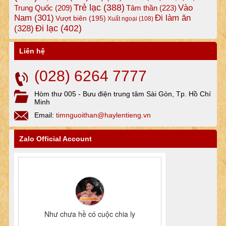
Trẻ lạc
(388)
Vào
Tâm thần
(223)
Trung Quốc
(209)
Nam
(301)
Đi làm ăn
Vượt biên
(195)
Xuất ngoại
(108)
Đi lạc
(402)
(328)
Liên hệ
(028) 6264 7777
Hòm thư 005 - Bưu điện trung tâm Sài Gòn, Tp. Hồ Chí
Minh
Email:
timnguoithan@haylentieng.vn
Zalo Official Account