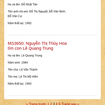
Họ và tên: Đỗ Nhật Tân
Tên anh-chị-em: Đỗ Thị Nguyệt, Đỗ Văn Bính,
Đỗ Văn Cự
Năm thất lạc: 1992
MS3650: Nguyễn Thị Thúy Hoa
tìm con Lê Quang Trung
Họ và tên: Lê Quang Trung
Năm sinh: 1984
Tên cha: Lê Văn Thành
Tên mẹ: Lê Thị Mỹ Hiền
Năm thất lạc: 1992
« Trang trước
1
2
3
4
5
Trang sau »