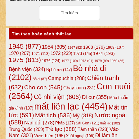
Tìm theo hoàn cảnh thất lạc
1945
(877)
1954
(305)
1968
(179)
1969
(107)
1967
(92)
1972
(239)
1970
(207)
1974
(193)
1973
(145)
1971
(113)
1975
(813)
1976
(124)
1977
(100)
1978
(91)
1979
(99)
1980
(86)
Bỏ nhà đi
Bệnh viện
(324)
Bị bỏ rơi
(147)
(2102)
Chiến tranh
Campuchia
(288)
Bỏ đi
(87)
Con nuôi
(632)
Cho con
(545)
Chạy loạn
(231)
(2564)
Cô nhi viện
(606)
Di cư
(355)
Mâu thuẫn
mất liên lạc
(4454)
Mất tin
gia đình
(137)
tức
(591)
Nước ngoài
Mất tích
(536)
Mỹ
(318)
(588)
Nạn đói
(278)
Pháp
(127)
Sài Gòn
(121)
thất lạc
(102)
Trẻ lạc
(388)
Vào
Tâm thần
(223)
Trung Quốc
(209)
Nam
(301)
Đi làm ăn
Vượt biên
(195)
Xuất ngoại
(108)