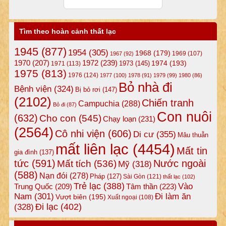
Tìm theo hoàn cảnh thất lạc
1945
(877)
1954
(305)
1968
(179)
1969
(107)
1967
(92)
1972
(239)
1970
(207)
1974
(193)
1973
(145)
1971
(113)
1975
(813)
1976
(124)
1977
(100)
1978
(91)
1979
(99)
1980
(86)
Bỏ nhà đi
Bệnh viện
(324)
Bị bỏ rơi
(147)
(2102)
Chiến tranh
Campuchia
(288)
Bỏ đi
(87)
Con nuôi
(632)
Cho con
(545)
Chạy loạn
(231)
(2564)
Cô nhi viện
(606)
Di cư
(355)
Mâu thuẫn
mất liên lạc
(4454)
Mất tin
gia đình
(137)
tức
(591)
Nước ngoài
Mất tích
(536)
Mỹ
(318)
(588)
Nạn đói
(278)
Pháp
(127)
Sài Gòn
(121)
thất lạc
(102)
Trẻ lạc
(388)
Vào
Tâm thần
(223)
Trung Quốc
(209)
Nam
(301)
Đi làm ăn
Vượt biên
(195)
Xuất ngoại
(108)
Đi lạc
(402)
(328)