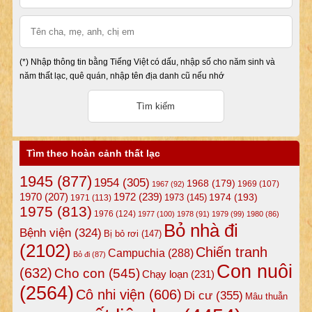
(*) Nhập thông tin bằng Tiếng Việt có dấu, nhập số cho năm sinh và
năm thất lạc, quê quán, nhập tên địa danh cũ nếu nhớ
Tìm theo hoàn cảnh thất lạc
1945
(877)
1954
(305)
1968
(179)
1969
(107)
1967
(92)
1972
(239)
1970
(207)
1974
(193)
1973
(145)
1971
(113)
1975
(813)
1976
(124)
1977
(100)
1978
(91)
1979
(99)
1980
(86)
Bỏ nhà đi
Bệnh viện
(324)
Bị bỏ rơi
(147)
(2102)
Chiến tranh
Campuchia
(288)
Bỏ đi
(87)
Con nuôi
(632)
Cho con
(545)
Chạy loạn
(231)
(2564)
Cô nhi viện
(606)
Di cư
(355)
Mâu thuẫn