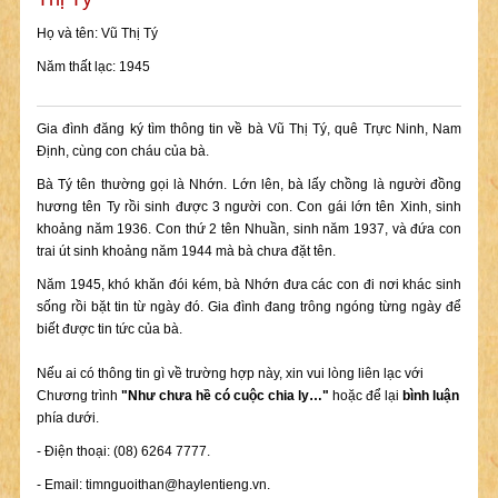
Họ và tên: Vũ Thị Tý
Năm thất lạc: 1945
Gia đình đăng ký tìm thông tin về bà Vũ Thị Tý, quê Trực Ninh, Nam
Định, cùng con cháu của bà.
Bà Tý tên thường gọi là Nhớn. Lớn lên, bà lấy chồng là người đồng
hương tên Ty rồi sinh được 3 người con. Con gái lớn tên Xinh, sinh
khoảng năm 1936. Con thứ 2 tên Nhuần, sinh năm 1937, và đứa con
trai út sinh khoảng năm 1944 mà bà chưa đặt tên.
Năm 1945, khó khăn đói kém, bà Nhớn đưa các con đi nơi khác sinh
sống rồi bặt tin từ ngày đó. Gia đình đang trông ngóng từng ngày để
biết được tin tức của bà.
Nếu ai có thông tin gì về trường hợp này, xin vui lòng liên lạc với
Chương trình
"Như chưa hề có cuộc chia ly…"
hoặc để lại
bình luận
phía dưới.
- Điện thoại: (08) 6264 7777.
- Email:
timnguoithan@haylentieng.vn
.