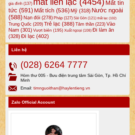
mất liên lạc
(4454)
Mất tin
gia đình
(137)
tức
(591)
Nước ngoài
Mất tích
(536)
Mỹ
(318)
(588)
Nạn đói
(278)
Pháp
(127)
Sài Gòn
(121)
thất lạc
(102)
Trẻ lạc
(388)
Vào
Tâm thần
(223)
Trung Quốc
(209)
Nam
(301)
Đi làm ăn
Vượt biên
(195)
Xuất ngoại
(108)
Đi lạc
(402)
(328)
Liên hệ
(028) 6264 7777
Hòm thư 005 - Bưu điện trung tâm Sài Gòn, Tp. Hồ Chí
Minh
Email:
timnguoithan@haylentieng.vn
Zalo Official Account