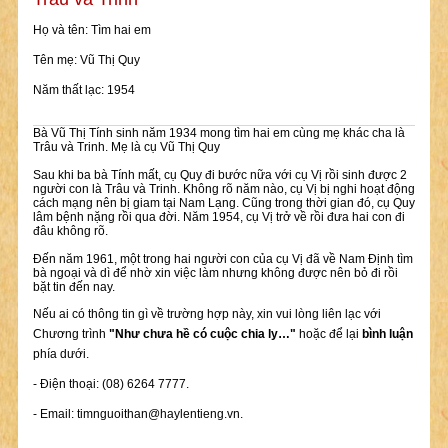
Họ và tên: Tìm hai em
Tên mẹ: Vũ Thị Quy
Năm thất lạc: 1954
Bà Vũ Thị Tính sinh năm 1934 mong tìm hai em cùng mẹ khác cha là
Trâu và Trinh. Mẹ là cụ Vũ Thị Quy
Sau khi ba bà Tính mất, cụ Quy đi bước nữa với cụ Vị rồi sinh được 2
người con là Trâu và Trinh. Không rõ năm nào, cụ Vị bị nghi hoạt động
cách mạng nên bị giam tại Nam Lạng. Cũng trong thời gian đó, cụ Quy
lâm bệnh nặng rồi qua đời. Năm 1954, cụ Vị trở về rồi đưa hai con đi
đâu không rõ.
Đến năm 1961, một trong hai người con của cụ Vị đã về Nam Định tìm
bà ngoại và dì để nhờ xin việc làm nhưng không được nên bỏ đi rồi
bặt tin đến nay.
Nếu ai có thông tin gì về trường hợp này, xin vui lòng liên lạc với
Chương trình
"Như chưa hề có cuộc chia ly…"
hoặc để lại
bình luận
phía dưới.
- Điện thoại: (08) 6264 7777.
- Email:
timnguoithan@haylentieng.vn
.