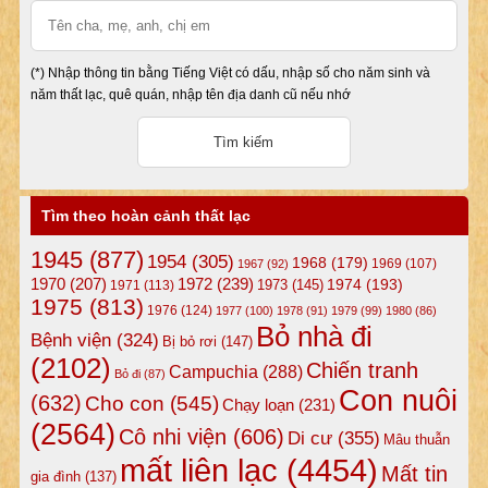
(*) Nhập thông tin bằng Tiếng Việt có dấu, nhập số cho năm sinh và
năm thất lạc, quê quán, nhập tên địa danh cũ nếu nhớ
Tìm theo hoàn cảnh thất lạc
1945
(877)
1954
(305)
1968
(179)
1969
(107)
1967
(92)
1972
(239)
1970
(207)
1974
(193)
1973
(145)
1971
(113)
1975
(813)
1976
(124)
1977
(100)
1978
(91)
1979
(99)
1980
(86)
Bỏ nhà đi
Bệnh viện
(324)
Bị bỏ rơi
(147)
(2102)
Chiến tranh
Campuchia
(288)
Bỏ đi
(87)
Con nuôi
(632)
Cho con
(545)
Chạy loạn
(231)
(2564)
Cô nhi viện
(606)
Di cư
(355)
Mâu thuẫn
mất liên lạc
(4454)
Mất tin
gia đình
(137)