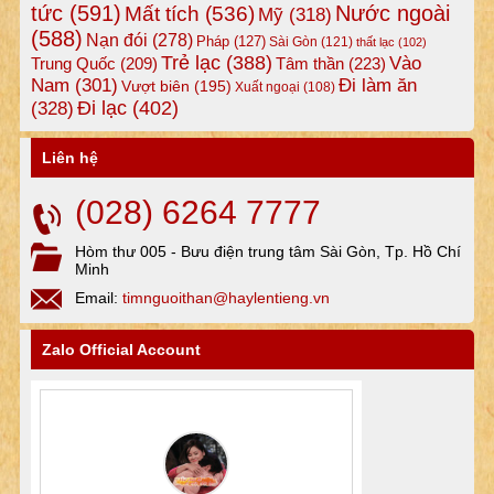
tức
(591)
Nước ngoài
Mất tích
(536)
Mỹ
(318)
(588)
Nạn đói
(278)
Pháp
(127)
Sài Gòn
(121)
thất lạc
(102)
Trẻ lạc
(388)
Vào
Tâm thần
(223)
Trung Quốc
(209)
Nam
(301)
Đi làm ăn
Vượt biên
(195)
Xuất ngoại
(108)
Đi lạc
(402)
(328)
Liên hệ
(028) 6264 7777
Hòm thư 005 - Bưu điện trung tâm Sài Gòn, Tp. Hồ Chí
Minh
Email:
timnguoithan@haylentieng.vn
Zalo Official Account