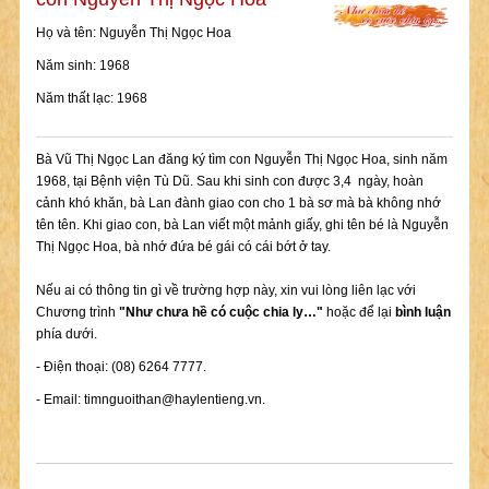
Họ và tên: Nguyễn Thị Ngọc Hoa
Năm sinh: 1968
Năm thất lạc: 1968
Bà Vũ Thị Ngọc Lan đăng ký tìm con Nguyễn Thị Ngọc Hoa, sinh năm
1968, tại Bệnh viện Tù Dũ. Sau khi sinh con được 3,4 ngày, hoàn
cảnh khó khăn, bà Lan đành giao con cho 1 bà sơ mà bà không nhớ
tên tên. Khi giao con, bà Lan viết một mảnh giấy, ghi tên bé là Nguyễn
Thị Ngọc Hoa, bà nhớ đứa bé gái có cái bớt ở tay.
Nếu ai có thông tin gì về trường hợp này, xin vui lòng liên lạc với
Chương trình
"Như chưa hề có cuộc chia ly…"
hoặc để lại
bình luận
phía dưới.
- Điện thoại: (08) 6264 7777.
- Email:
timnguoithan@haylentieng.vn
.