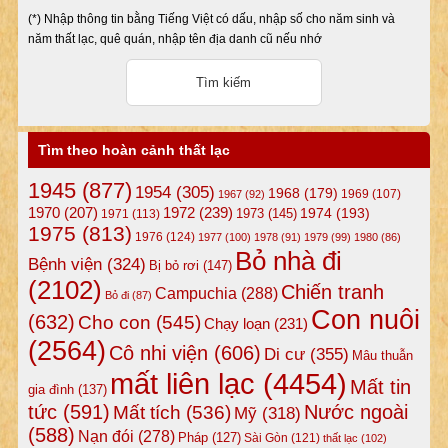
(*) Nhập thông tin bằng Tiếng Việt có dấu, nhập số cho năm sinh và
năm thất lạc, quê quán, nhập tên địa danh cũ nếu nhớ
Tìm theo hoàn cảnh thất lạc
1945
(877)
1954
(305)
1968
(179)
1969
(107)
1967
(92)
1972
(239)
1970
(207)
1974
(193)
1973
(145)
1971
(113)
1975
(813)
1976
(124)
1977
(100)
1978
(91)
1979
(99)
1980
(86)
Bỏ nhà đi
Bệnh viện
(324)
Bị bỏ rơi
(147)
(2102)
Chiến tranh
Campuchia
(288)
Bỏ đi
(87)
Con nuôi
(632)
Cho con
(545)
Chạy loạn
(231)
(2564)
Cô nhi viện
(606)
Di cư
(355)
Mâu thuẫn
mất liên lạc
(4454)
Mất tin
gia đình
(137)
tức
(591)
Nước ngoài
Mất tích
(536)
Mỹ
(318)
(588)
Nạn đói
(278)
Pháp
(127)
Sài Gòn
(121)
thất lạc
(102)