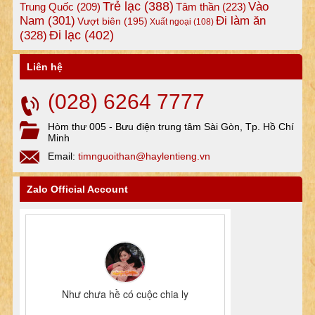
Trẻ lạc
(388)
Vào
Tâm thần
(223)
Trung Quốc
(209)
Nam
(301)
Đi làm ăn
Vượt biên
(195)
Xuất ngoại
(108)
Đi lạc
(402)
(328)
Liên hệ
(028) 6264 7777
Hòm thư 005 - Bưu điện trung tâm Sài Gòn, Tp. Hồ Chí
Minh
Email:
timnguoithan@haylentieng.vn
Zalo Official Account