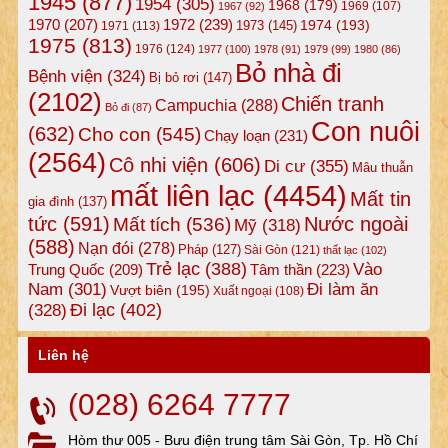
1945
(877)
1954
(305)
1968
(179)
1969
(107)
1967
(92)
1972
(239)
1970
(207)
1974
(193)
1973
(145)
1971
(113)
1975
(813)
1976
(124)
1977
(100)
1978
(91)
1979
(99)
1980
(86)
Bỏ nhà đi
Bệnh viện
(324)
Bị bỏ rơi
(147)
(2102)
Chiến tranh
Campuchia
(288)
Bỏ đi
(87)
Con nuôi
(632)
Cho con
(545)
Chạy loạn
(231)
(2564)
Cô nhi viện
(606)
Di cư
(355)
Mâu thuẫn
mất liên lạc
(4454)
Mất tin
gia đình
(137)
tức
(591)
Nước ngoài
Mất tích
(536)
Mỹ
(318)
(588)
Nạn đói
(278)
Pháp
(127)
Sài Gòn
(121)
thất lạc
(102)
Trẻ lạc
(388)
Vào
Tâm thần
(223)
Trung Quốc
(209)
Nam
(301)
Đi làm ăn
Vượt biên
(195)
Xuất ngoại
(108)
Đi lạc
(402)
(328)
Liên hệ
(028) 6264 7777
Hòm thư 005 - Bưu điện trung tâm Sài Gòn, Tp. Hồ Chí