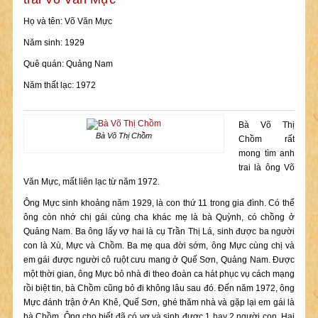
Họ và tên: Võ Văn Mực
Năm sinh: 1929
Quê quán: Quảng Nam
Năm thất lạc: 1972
Bà Võ Thị
Bà Võ Thị Chồm
Chồm rất
mong tìm anh
trai là ông Võ
Văn Mực, mất liên lạc từ năm 1972.
Ông Mực sinh khoảng năm 1929, là con thứ 11 trong gia đình. Có thể
ông còn nhớ chị gái cùng cha khác mẹ là bà Quỳnh, có chồng ở
Quảng Nam. Ba ông lấy vợ hai là cụ Trần Thị Lá, sinh được ba người
con là Xù, Mực và Chồm. Ba mẹ qua đời sớm, ông Mực cùng chị và
em gái được người cô ruột cưu mang ở Quế Sơn, Quảng Nam. Được
một thời gian, ông Mực bỏ nhà đi theo đoàn ca hát phục vụ cách mạng
rồi biệt tin, bà Chồm cũng bỏ đi không lâu sau đó. Đến năm 1972, ông
Mực đánh trận ở An Khê, Quế Sơn, ghé thăm nhà và gặp lại em gái là
bà Chồm. Ông cho biết đã có vợ và sinh được 1 hay 2 người con. Hai