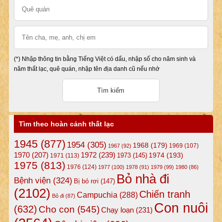
(*) Nhập thông tin bằng Tiếng Việt có dấu, nhập số cho năm sinh và
năm thất lạc, quê quán, nhập tên địa danh cũ nếu nhớ
Tìm theo hoàn cảnh thất lạc
1945
(877)
1954
(305)
1968
(179)
1969
(107)
1967
(92)
1972
(239)
1970
(207)
1974
(193)
1973
(145)
1971
(113)
1975
(813)
1976
(124)
1977
(100)
1978
(91)
1979
(99)
1980
(86)
Bỏ nhà đi
Bệnh viện
(324)
Bị bỏ rơi
(147)
(2102)
Chiến tranh
Campuchia
(288)
Bỏ đi
(87)
Con nuôi
(632)
Cho con
(545)
Chạy loạn
(231)