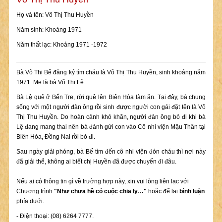
Họ và tên: Võ Thị Thu Huyền
Năm sinh: Khoảng 1971
Năm thất lạc: Khoảng 1971 -1972
Bà Võ Thị Bế đăng ký tìm cháu là Võ Thị Thu Huyền, sinh khoảng năm
1971. Mẹ là bà Võ Thị Lệ.
Bà Lệ quê ở Bến Tre, rời quê lên Biên Hòa làm ăn. Tại đây, bà chung
sống với một người đàn ông rồi sinh được người con gái đặt tên là Võ
Thị Thu Huyền. Do hoàn cảnh khó khăn, người đàn ông bỏ đi khi bà
Lệ đang mang thai nên bà đành gửi con vào Cô nhi viện Mậu Thân tại
Biên Hòa, Đồng Nai rồi bỏ đi.
Sau ngày giải phóng, bà Bế tìm đến cô nhi viện đón cháu thì nơi này
đã giải thể, không ai biết chị Huyền đã được chuyển đi đâu.
Nếu ai có thông tin gì về trường hợp này, xin vui lòng liên lạc với
Chương trình
"Như chưa hề có cuộc chia ly…"
hoặc để lại
bình luận
phía dưới.
- Điện thoại: (08) 6264 7777.