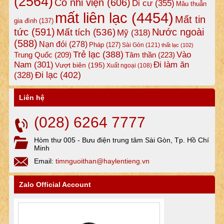
(2564)
Cô nhi viện
(606)
Di cư
(355)
Mâu thuẫn
mất liên lạc
(4454)
Mất tin
gia đình
(137)
tức
(591)
Nước ngoài
Mất tích
(536)
Mỹ
(318)
(588)
Nạn đói
(278)
Pháp
(127)
Sài Gòn
(121)
thất lạc
(102)
Trẻ lạc
(388)
Vào
Tâm thần
(223)
Trung Quốc
(209)
Nam
(301)
Đi làm ăn
Vượt biên
(195)
Xuất ngoại
(108)
Đi lạc
(402)
(328)
Liên hệ
(028) 6264 7777
Hòm thư 005 - Bưu điện trung tâm Sài Gòn, Tp. Hồ Chí
Minh
Email:
timnguoithan@haylentieng.vn
Zalo Official Account