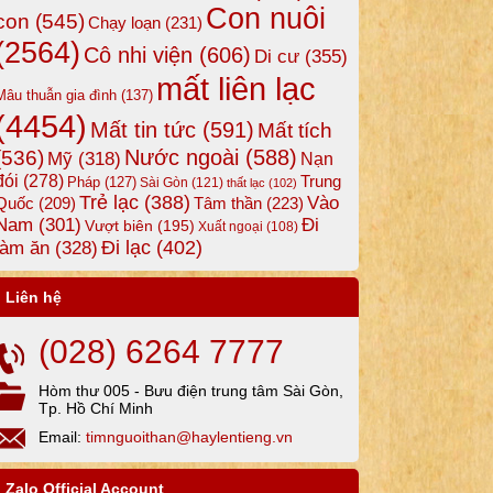
Con nuôi
con
(545)
Chạy loạn
(231)
(2564)
Cô nhi viện
(606)
Di cư
(355)
mất liên lạc
Mâu thuẫn gia đình
(137)
(4454)
Mất tin tức
(591)
Mất tích
Nước ngoài
(588)
(536)
Mỹ
(318)
Nạn
đói
(278)
Trung
Pháp
(127)
Sài Gòn
(121)
thất lạc
(102)
Trẻ lạc
(388)
Vào
Tâm thần
(223)
Quốc
(209)
Nam
(301)
Đi
Vượt biên
(195)
Xuất ngoại
(108)
Đi lạc
(402)
làm ăn
(328)
Liên hệ
(028) 6264 7777
Hòm thư 005 - Bưu điện trung tâm Sài Gòn,
Tp. Hồ Chí Minh
Email:
timnguoithan@haylentieng.vn
Zalo Official Account