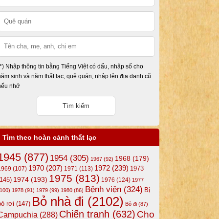
(*) Nhập thông tin bằng Tiếng Việt có dấu, nhập số cho
năm sinh và năm thất lạc, quê quán, nhập tên địa danh cũ
nếu nhớ
Tìm theo hoàn cảnh thất lạc
1945
(877)
1954
(305)
1968
(179)
1967
(92)
1972
(239)
1970
(207)
1973
1969
(107)
1971
(113)
1975
(813)
1974
(193)
(145)
1976
(124)
1977
Bệnh viện
(324)
Bị
(100)
1978
(91)
1979
(99)
1980
(86)
Bỏ nhà đi
(2102)
bỏ rơi
(147)
Bỏ đi
(87)
Chiến tranh
(632)
Cho
Campuchia
(288)