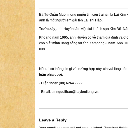
Bà Từ Quần Muội mong muốn tìm con trai tên là Lai Kim 
anh là một người em gái tên Lai Thị Hảo.
Trước đây, anh Huyền làm việc tại khách sạn Kim Đô. N
Khoảng năm 1995, anh Huyền có về thăm gia đình và ở c
cho biết mình đang sống tại tỉnh Kampong-Cham. Anh Hu
con.
Nếu ai có thông tin gì về trường hợp này, xin vui lòng liê
luận
phía dưới.
- Điện thoại: (08) 6264 7777.
- Email:
timnguoithan@haylentieng.vn
.
Leave a Reply