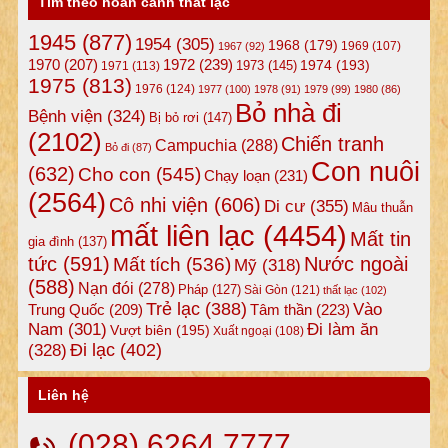
Tìm theo hoàn cảnh thất lạc
1945
(877)
1954
(305)
1968
(179)
1969
(107)
1967
(92)
1972
(239)
1970
(207)
1974
(193)
1973
(145)
1971
(113)
1975
(813)
1976
(124)
1977
(100)
1978
(91)
1979
(99)
1980
(86)
Bỏ nhà đi
Bệnh viện
(324)
Bị bỏ rơi
(147)
(2102)
Chiến tranh
Campuchia
(288)
Bỏ đi
(87)
Con nuôi
(632)
Cho con
(545)
Chạy loạn
(231)
(2564)
Cô nhi viện
(606)
Di cư
(355)
Mâu thuẫn
mất liên lạc
(4454)
Mất tin
gia đình
(137)
tức
(591)
Nước ngoài
Mất tích
(536)
Mỹ
(318)
(588)
Nạn đói
(278)
Pháp
(127)
Sài Gòn
(121)
thất lạc
(102)
Trẻ lạc
(388)
Vào
Tâm thần
(223)
Trung Quốc
(209)
Nam
(301)
Đi làm ăn
Vượt biên
(195)
Xuất ngoại
(108)
Đi lạc
(402)
(328)
Liên hệ
(028) 6264 7777