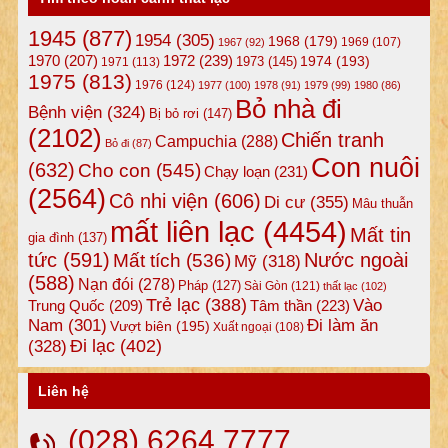
1945
(877)
1954
(305)
1968
(179)
1969
(107)
1967
(92)
1972
(239)
1970
(207)
1974
(193)
1973
(145)
1971
(113)
1975
(813)
1976
(124)
1977
(100)
1978
(91)
1979
(99)
1980
(86)
Bỏ nhà đi
Bệnh viện
(324)
Bị bỏ rơi
(147)
(2102)
Chiến tranh
Campuchia
(288)
Bỏ đi
(87)
Con nuôi
(632)
Cho con
(545)
Chạy loạn
(231)
(2564)
Cô nhi viện
(606)
Di cư
(355)
Mâu thuẫn
mất liên lạc
(4454)
Mất tin
gia đình
(137)
tức
(591)
Nước ngoài
Mất tích
(536)
Mỹ
(318)
(588)
Nạn đói
(278)
Pháp
(127)
Sài Gòn
(121)
thất lạc
(102)
Trẻ lạc
(388)
Vào
Tâm thần
(223)
Trung Quốc
(209)
Nam
(301)
Đi làm ăn
Vượt biên
(195)
Xuất ngoại
(108)
Đi lạc
(402)
(328)
Liên hệ
(028) 6264 7777