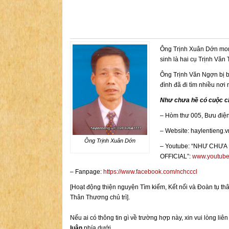
Ông Trịnh Xuân Dớn mong
sinh là hai cụ Trịnh Văn 
Ông Trịnh Văn Ngợn bị b
đình đã đi tìm nhiều nơi
Như chưa hề có cuộc c
– Hòm thư 005, Bưu điệ
– Website: haylentieng.v
Ông Trịnh Xuân Dớn
– Youtube: “NHƯ CHƯA
OFFICIAL”:
www.youtube
– Fanpage:
https://www.facebook.com/nchcccl
[Hoạt động thiện nguyện Tìm kiếm, Kết nối và Đoàn t
Thân Thương chủ trì].
Nếu ai có thông tin gì về trường hợp này, xin vui lòng liê
luận
phía dưới.