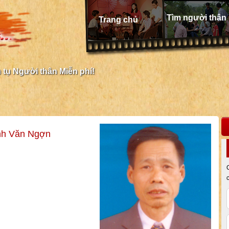
Tìm người thân
Trang chủ
tụ Người thân Miễn phí!
ịnh Văn Ngợn