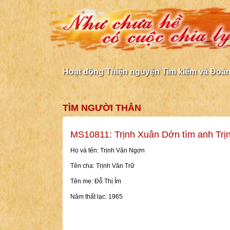
Hoạt động Thiện nguyện Tìm kiếm và Đoàn 
TÌM NGƯỜI THÂN
MS10811: Trịnh Xuân Dớn tìm anh Tr
Họ và tên: Trịnh Văn Ngợn
Tên cha: Trịnh Văn Trữ
Tên mẹ: Đỗ Thị Ỉm
Năm thất lạc: 1965