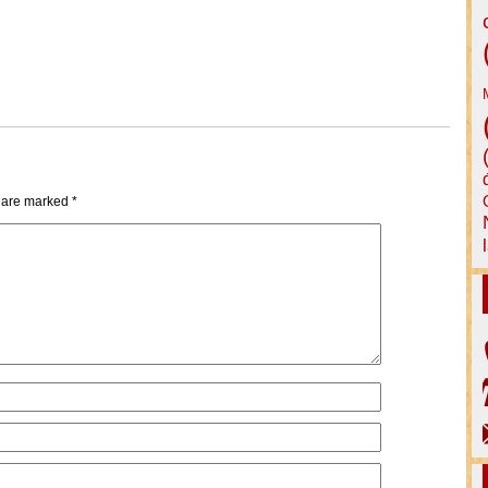
s are marked
*