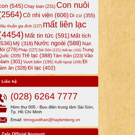
Con nuôi
con
(545)
Chạy loạn
(231)
(2564)
Cô nhi viện
(606)
Di cư
(355)
mất liên lạc
Mâu thuẫn gia đình
(137)
(4454)
Mất tin tức
(591)
Mất tích
Nước ngoài
(588)
(536)
Mỹ
(318)
Nạn
đói
(278)
Trung
Pháp
(127)
Sài Gòn
(121)
thất lạc
(102)
Trẻ lạc
(388)
Vào
Tâm thần
(223)
Quốc
(209)
Nam
(301)
Đi
Vượt biên
(195)
Xuất ngoại
(108)
Đi lạc
(402)
làm ăn
(328)
Liên hệ
(028) 6264 7777
Hòm thư 005 - Bưu điện trung tâm Sài Gòn,
Tp. Hồ Chí Minh
Email:
timnguoithan@haylentieng.vn
Zalo Official Account