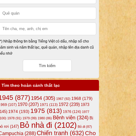
(*) Nhập thông tin bằng Tiếng Việt có dấu, nhập số cho
năm sinh và năm thất lạc, quê quán, nhập tên địa danh cũ
nếu nhớ
Tìm theo hoàn cảnh thất lạc
1945
(877)
1954
(305)
1968
(179)
1967
(92)
1972
(239)
1970
(207)
1973
1969
(107)
1971
(113)
1975
(813)
1974
(193)
(145)
1976
(124)
1977
Bệnh viện
(324)
Bị
(100)
1978
(91)
1979
(99)
1980
(86)
Bỏ nhà đi
(2102)
bỏ rơi
(147)
Bỏ đi
(87)
Chiến tranh
(632)
Cho
Campuchia
(288)