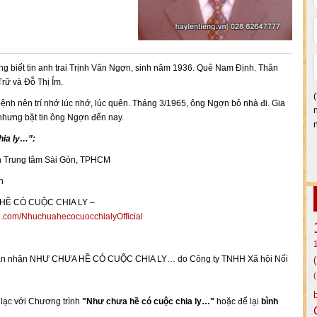
 biết tin anh trai Trịnh Văn Ngợn, sinh năm 1936. Quê Nam Định. Thân
Trữ và Đỗ Thị Ỉm.
ệnh nên trí nhớ lúc nhớ, lúc quên. Tháng 3/1965, ông Ngợn bỏ nhà đi. Gia
 nhưng bặt tin ông Ngợn đến nay.
hia ly…”:
n Trung tâm Sài Gòn, TPHCM
n
 HỀ CÓ CUỘC CHIA LY –
.com/NhuchuahecocuocchialyOfficial
ụ thân nhân NHƯ CHƯA HỀ CÓ CUỘC CHIA LY… do Công ty TNHH Xã hội Nối
n lạc với Chương trình
"Như chưa hề có cuộc chia ly…"
hoặc để lại
bình