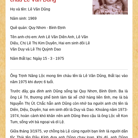
Họ và tên: Lê Văn Dũng
Năm sinh: 1969
Quê quán: Quy Nhơn - Bình Định
Tên anh-chị-em: Anh Lê Văn Diên Anh, Lê Văn
Diệu, Chị Lê Thị Kim Duyên, Hai em sinh đôi Lê
Văn Duy và Lê Thị Quỳnh Dao
Năm thất lạc: Ngày 15 - 3 - 1975
Ông Trịnh Năng Lộc mong tìm cháu tên là Lê Văn Dũng, thất lạc vào
năm 1975 khi được 6 tuổi.
Trước đây, gia đình anh Dũng sống tại Quy Nhơn, Bình Định. Ba là
ông Lê Tri, thương phế binh làm tài xế chở hàng liên tỉnh, mẹ là bà
Nguyễn Thị Út. Chắc hẳn anh Dũng còn nhớ ba người anh chị tên là
Diên, Diệu, Duyên, hai em sinh đôi là Duy và Dao. Khoảng năm 1973-
1974, hoàn cảnh khó khăn nên anh Dũng theo cậu là ông Lộc về Kon
Tum, sống với bà ngoại và dì Lệ.
Giữa tháng 3/1975, vợ chồng bà Lệ cùng người bạn lính là người dân
tộc Thái tên Đậu Kính đưa anh Dũng chạy loạn. Khi đó, anh Dũng