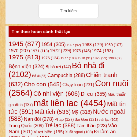
Tìm theo hoàn cảnh thất lạc
1945
(877)
1954
(305)
1968
(179)
1969
(107)
1967
(92)
1972
(239)
1970
(207)
1974
(193)
1973
(145)
1971
(113)
1975
(813)
1976
(124)
1977
(100)
1978
(91)
1979
(99)
1980
(86)
Bỏ nhà đi
Bệnh viện
(324)
Bị bỏ rơi
(147)
(2102)
Chiến tranh
Campuchia
(288)
Bỏ đi
(87)
Con nuôi
(632)
Cho con
(545)
Chạy loạn
(231)
(2564)
Cô nhi viện
(606)
Di cư
(355)
Mâu thuẫn
mất liên lạc
(4454)
Mất tin
gia đình
(137)
tức
(591)
Nước ngoài
Mất tích
(536)
Mỹ
(318)
(588)
Nạn đói
(278)
Pháp
(127)
Sài Gòn
(121)
thất lạc
(102)
Trẻ lạc
(388)
Vào
Tâm thần
(223)
Trung Quốc
(209)
Nam
(301)
Đi làm ăn
Vượt biên
(195)
Xuất ngoại
(108)