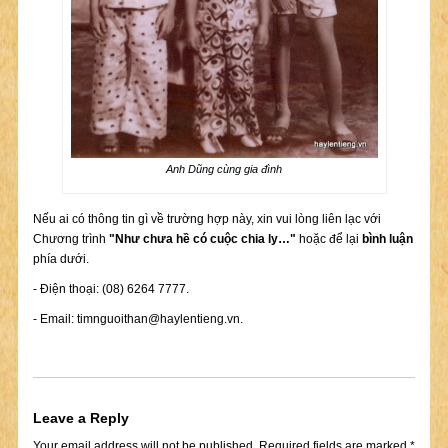
Anh Dũng cùng gia đình
Nếu ai có thông tin gì về trường hợp này, xin vui lòng liên lạc với
Chương trình
"Như chưa hề có cuộc chia ly…"
hoặc để lại
bình luận
phía dưới.
- Điện thoại: (08) 6264 7777.
- Email:
timnguoithan@haylentieng.vn
.
Leave a Reply
Your email address will not be published.
Required fields are marked
*