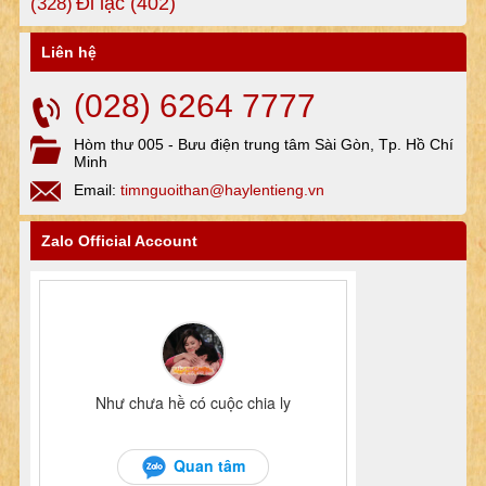
Đi lạc
(402)
(328)
Liên hệ
(028) 6264 7777
Hòm thư 005 - Bưu điện trung tâm Sài Gòn, Tp. Hồ Chí
Minh
Email:
timnguoithan@haylentieng.vn
Zalo Official Account