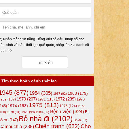
(*) Nhập thông tin bằng Tiếng Việt có dấu, nhập số cho
năm sinh và năm thất lạc, quê quán, nhập tên địa danh cũ
nếu nhớ
Tìm theo hoàn cảnh thất lạc
1945
(877)
1954
(305)
1968
(179)
1967
(92)
1972
(239)
1970
(207)
1973
1969
(107)
1971
(113)
1975
(813)
1974
(193)
(145)
1976
(124)
1977
Bệnh viện
(324)
Bị
(100)
1978
(91)
1979
(99)
1980
(86)
Bỏ nhà đi
(2102)
bỏ rơi
(147)
Bỏ đi
(87)
Chiến tranh
(632)
Cho
Campuchia
(288)