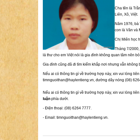
Cha tên là Trầ
Liên, Xô, Việt.
Năm 1976, bà 
con là Vân và 
Chị Miên học h
Tháng 7/2000, 
lá thư cho em Việt nói là gia đình không quan tâm nên bỏ
Gia đình cũng đã đi tìm kiếm khắp nơi nhưng vẫn không biế
Nếu ai có thông tin gì về trường hợp này, xin vui lòng li
timnguoithan@haylentieng.vn
, đường dây nóng (08) 6264
Nếu ai có thông tin gì về trường hợp này, xin vui lòng liê
luận
phía dưới.
- Điện thoại: (08) 6264 7777.
- Email:
timnguoithan@haylentieng.vn
.