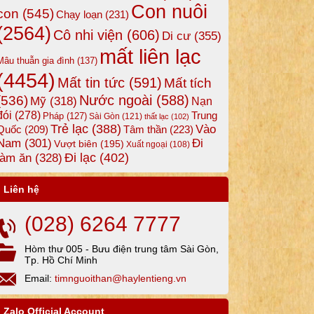
Con nuôi
con
(545)
Chạy loạn
(231)
(2564)
Cô nhi viện
(606)
Di cư
(355)
mất liên lạc
Mâu thuẫn gia đình
(137)
(4454)
Mất tin tức
(591)
Mất tích
Nước ngoài
(588)
(536)
Mỹ
(318)
Nạn
đói
(278)
Trung
Pháp
(127)
Sài Gòn
(121)
thất lạc
(102)
Trẻ lạc
(388)
Vào
Tâm thần
(223)
Quốc
(209)
Nam
(301)
Đi
Vượt biên
(195)
Xuất ngoại
(108)
Đi lạc
(402)
làm ăn
(328)
Liên hệ
(028) 6264 7777
Hòm thư 005 - Bưu điện trung tâm Sài Gòn,
Tp. Hồ Chí Minh
Email:
timnguoithan@haylentieng.vn
Zalo Official Account