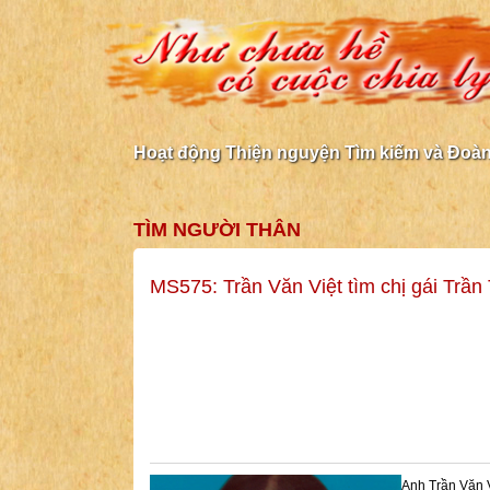
Hoạt động Thiện nguyện Tìm kiếm và Đoàn 
TÌM NGƯỜI THÂN
MS575: Trần Văn Việt tìm chị gái Trần
Anh Trần Văn V