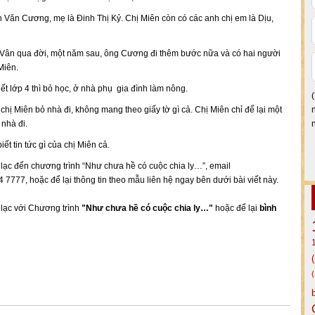
n Văn Cương, mẹ là Đinh Thị Kỷ. Chị Miên còn có các anh chị em là Dịu,
Vân qua đời, một năm sau, ông Cương đi thêm bước nữa và có hai người
Miên.
ết lớp 4 thì bỏ học, ở nhà phụ gia đình làm nông.
chị Miên bỏ nhà đi, không mang theo giấy tờ gì cả. Chị Miên chỉ để lại một
 nhà đi.
t tin tức gì của chị Miên cả.
ên lạc đến chương trình “Như chưa hề có cuộc chia ly…”, email
 7777, hoặc để lại thông tin theo mẫu liên hệ ngay bên dưới bài viết này.
n lạc với Chương trình
"Như chưa hề có cuộc chia ly…"
hoặc để lại
bình