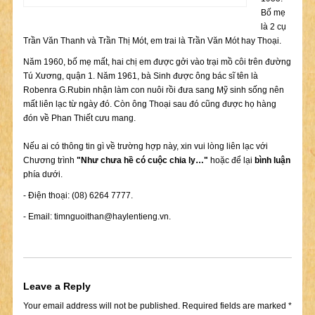
Bố mẹ
là 2 cụ
Trần Văn Thanh và Trần Thị Mót, em trai là Trần Văn Mót hay Thoại.
Năm 1960, bố mẹ mất, hai chị em được gởi vào trại mồ côi trên đường
Tú Xương, quận 1. Năm 1961, bà Sinh được ông bác sĩ tên là
Robenra G.Rubin nhận làm con nuôi rồi đưa sang Mỹ sinh sống nên
mất liên lạc từ ngày đó. Còn ông Thoại sau đó cũng được họ hàng
đón về Phan Thiết cưu mang.
Nếu ai có thông tin gì về trường hợp này, xin vui lòng liên lạc với
Chương trình
"Như chưa hề có cuộc chia ly…"
hoặc để lại
bình luận
phía dưới.
- Điện thoại: (08) 6264 7777.
- Email:
timnguoithan@haylentieng.vn
.
Leave a Reply
Your email address will not be published.
Required fields are marked
*