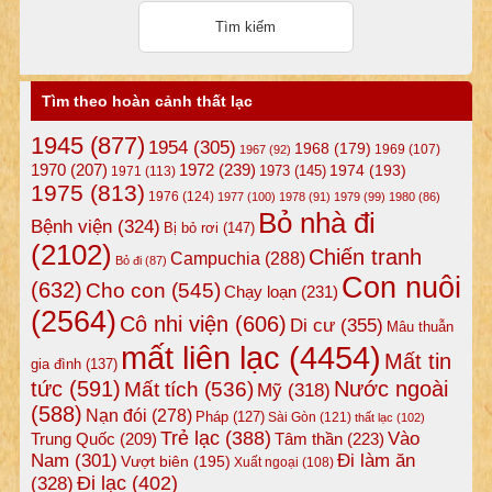
Tìm theo hoàn cảnh thất lạc
1945
(877)
1954
(305)
1968
(179)
1969
(107)
1967
(92)
1972
(239)
1970
(207)
1974
(193)
1973
(145)
1971
(113)
1975
(813)
1976
(124)
1977
(100)
1978
(91)
1979
(99)
1980
(86)
Bỏ nhà đi
Bệnh viện
(324)
Bị bỏ rơi
(147)
(2102)
Chiến tranh
Campuchia
(288)
Bỏ đi
(87)
Con nuôi
(632)
Cho con
(545)
Chạy loạn
(231)
(2564)
Cô nhi viện
(606)
Di cư
(355)
Mâu thuẫn
mất liên lạc
(4454)
Mất tin
gia đình
(137)
tức
(591)
Nước ngoài
Mất tích
(536)
Mỹ
(318)
(588)
Nạn đói
(278)
Pháp
(127)
Sài Gòn
(121)
thất lạc
(102)
Trẻ lạc
(388)
Vào
Tâm thần
(223)
Trung Quốc
(209)
Nam
(301)
Đi làm ăn
Vượt biên
(195)
Xuất ngoại
(108)
Đi lạc
(402)
(328)