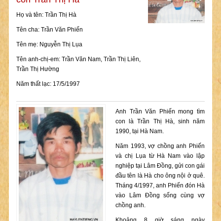
Họ và tên: Trần Thị Hà
Tên cha: Trần Văn Phiến
Tên mẹ: Nguyễn Thị Lụa
Tên anh-chị-em: Trần Văn Nam, Trần Thị Liên,
Trần Thị Hường
Năm thất lạc: 17/5/1997
Anh Trần Văn Phiến mong tìm
con là Trần Thị Hà, sinh năm
1990, tại Hà Nam.
Năm 1993, vợ chồng anh Phiến
và chị Lụa từ Hà Nam vào lập
nghiệp tại Lâm Đồng, gửi con gái
đầu tên là Hà cho ông nội ở quê.
Tháng 4/1997, anh Phiến đón Hà
vào Lâm Đồng sống cùng vợ
chồng anh.
Khoảng 8 giờ sáng ngày