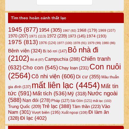
Tìm theo hoàn cảnh thất lạc
1945
(877)
1954
(305)
1968
(179)
1969
(107)
1967
(92)
1972
(239)
1970
(207)
1974
(193)
1973
(145)
1971
(113)
1975
(813)
1976
(124)
1977
(100)
1978
(91)
1979
(99)
1980
(86)
Bỏ nhà đi
Bệnh viện
(324)
Bị bỏ rơi
(147)
(2102)
Chiến tranh
Campuchia
(288)
Bỏ đi
(87)
Con nuôi
(632)
Cho con
(545)
Chạy loạn
(231)
(2564)
Cô nhi viện
(606)
Di cư
(355)
Mâu thuẫn
mất liên lạc
(4454)
Mất tin
gia đình
(137)
tức
(591)
Nước ngoài
Mất tích
(536)
Mỹ
(318)
(588)
Nạn đói
(278)
Pháp
(127)
Sài Gòn
(121)
thất lạc
(102)
Trẻ lạc
(388)
Vào
Tâm thần
(223)
Trung Quốc
(209)
Nam
(301)
Đi làm ăn
Vượt biên
(195)
Xuất ngoại
(108)
Đi lạc
(402)
(328)