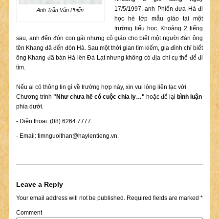
17/5/1997, anh Phiến đưa Hà đi
Anh Trần Văn Phiến
học hè lớp mẫu giáo tại một
trường tiểu học. Khoảng 2 tiếng
sau, anh đến đón con gái nhưng cô giáo cho biết một người đàn ông
tên Khang đã đến đón Hà. Sau một thời gian tìm kiếm, gia đình chỉ biết
ông Khang đã bán Hà lên Đà Lạt nhưng không có địa chỉ cụ thể để đi
tìm.
Nếu ai có thông tin gì về trường hợp này, xin vui lòng liên lạc với
Chương trình
"Như chưa hề có cuộc chia ly…"
hoặc để lại
bình luận
phía dưới.
- Điện thoại: (08) 6264 7777.
- Email:
timnguoithan@haylentieng.vn
.
Leave a Reply
Your email address will not be published.
Required fields are marked
*
Comment