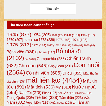
Tìm theo hoàn cảnh thất lạc
1945
(877)
1954
(305)
1968
(179)
1969
(107)
1967
(92)
1972
(239)
1970
(207)
1974
(193)
1973
(145)
1971
(113)
1975
(813)
1976
(124)
1977
(100)
1978
(91)
1979
(99)
1980
(86)
Bỏ nhà đi
Bệnh viện
(324)
Bị bỏ rơi
(147)
(2102)
Chiến tranh
Campuchia
(288)
Bỏ đi
(87)
Con nuôi
(632)
Cho con
(545)
Chạy loạn
(231)
(2564)
Cô nhi viện
(606)
Di cư
(355)
Mâu thuẫn
mất liên lạc
(4454)
Mất tin
gia đình
(137)
tức
(591)
Nước ngoài
Mất tích
(536)
Mỹ
(318)
(588)
Nạn đói
(278)
Pháp
(127)
Sài Gòn
(121)
thất lạc
(102)
Trẻ lạc
(388)
Vào
Tâm thần
(223)
Trung Quốc
(209)
Nam
(301)
Đi làm ăn
Vượt biên
(195)
Xuất ngoại
(108)