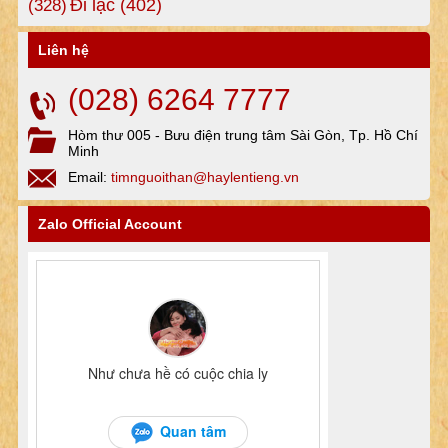
Đi lạc
(402)
(328)
Liên hệ
(028) 6264 7777
Hòm thư 005 - Bưu điện trung tâm Sài Gòn, Tp. Hồ Chí
Minh
Email:
timnguoithan@haylentieng.vn
Zalo Official Account