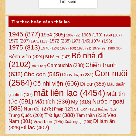
Tìm theo hoàn cảnh thất lạc
1945
(877)
1954
(305)
1968
(179)
1969
(107)
1967
(92)
1972
(239)
1970
(207)
1974
(193)
1973
(145)
1971
(113)
1975
(813)
1976
(124)
1977
(100)
1978
(91)
1979
(99)
1980
(86)
Bỏ nhà đi
Bệnh viện
(324)
Bị bỏ rơi
(147)
(2102)
Chiến tranh
Campuchia
(288)
Bỏ đi
(87)
Con nuôi
(632)
Cho con
(545)
Chạy loạn
(231)
(2564)
Cô nhi viện
(606)
Di cư
(355)
Mâu thuẫn
mất liên lạc
(4454)
Mất tin
gia đình
(137)
tức
(591)
Nước ngoài
Mất tích
(536)
Mỹ
(318)
(588)
Nạn đói
(278)
Pháp
(127)
Sài Gòn
(121)
thất lạc
(102)
Trẻ lạc
(388)
Vào
Tâm thần
(223)
Trung Quốc
(209)
Nam
(301)
Đi làm ăn
Vượt biên
(195)
Xuất ngoại
(108)
Đi lạc
(402)
(328)