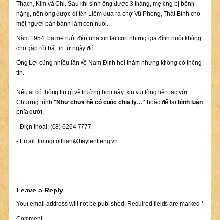
Thạch, Kim và Chi. Sau khi sinh ông được 3 tháng, mẹ ông bị bệnh
nặng, nên ông được dì tên Liêm đưa ra chợ Vũ Phong, Thái Bình cho
một người bán bánh làm con nuôi.
Năm 1954, ba mẹ ruột đến nhà xin lại con nhưng gia đình nuôi không
cho gặp rồi bặt tin từ ngày đó.
Ông Lợi cũng nhiều lần về Nam Định hỏi thăm nhưng không có thông
tin.
Nếu ai có thông tin gì về trường hợp này, xin vui lòng liên lạc với
Chương trình
"Như chưa hề có cuộc chia ly…"
hoặc để lại
bình luận
phía dưới.
- Điện thoại: (08) 6264 7777.
- Email:
timnguoithan@haylentieng.vn
.
Leave a Reply
Your email address will not be published.
Required fields are marked
*
Comment