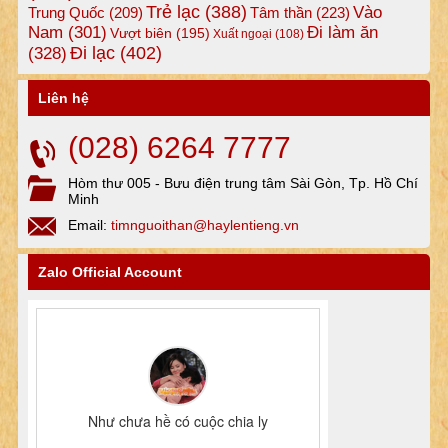
Trẻ lạc
(388)
Vào
Tâm thần
(223)
Trung Quốc
(209)
Nam
(301)
Đi làm ăn
Vượt biên
(195)
Xuất ngoại
(108)
Đi lạc
(402)
(328)
Liên hệ
(028) 6264 7777
Hòm thư 005 - Bưu điện trung tâm Sài Gòn, Tp. Hồ Chí
Minh
Email:
timnguoithan@haylentieng.vn
Zalo Official Account