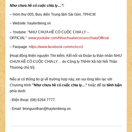
Như chưa hề có cuộc chia ly…”:
– Hòm thư 005, Bưu điện Trung tâm Sài Gòn, TPHCM
– Website: haylentieng.vn
– Youtube: “NHƯ CHƯA HỀ CÓ CUỘC CHIA LY –
OFFICIAL”:
www.youtube.com/NhuchuahecocuocchialyOfficial
– Fanpage:
https://www.facebook.com/nchcccl
[Hoạt động thiện nguyện Tìm kiếm, Kết nối và Đoàn tụ thân nhân NHƯ
CHƯA HỀ CÓ CUỘC CHIA LY… do Công ty TNHH Xã hội Nối Thân
Thương chủ trì].
Nếu ai có thông tin gì về trường hợp này, xin vui lòng liên lạc với
Chương trình
"Như chưa hề có cuộc chia ly…"
hoặc để lại
bình luận
phía dưới.
- Điện thoại: (08) 6264 7777.
- Email:
timnguoithan@haylentieng.vn
.