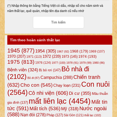
(*) Nhập thông tin bằng Tiếng Việt có dấu, nhập số cho năm sinh và
năm thất lạc, quê quán, nhập tên địa danh cũ nếu nhớ
Tìm theo hoàn cảnh thất lạc
1945
(877)
1954
(305)
1968
(179)
1969
(107)
1967
(92)
1972
(239)
1970
(207)
1974
(193)
1973
(145)
1971
(113)
1975
(813)
1976
(124)
1977
(100)
1978
(91)
1979
(99)
1980
(86)
Bỏ nhà đi
Bệnh viện
(324)
Bị bỏ rơi
(147)
(2102)
Chiến tranh
Campuchia
(288)
Bỏ đi
(87)
Con nuôi
(632)
Cho con
(545)
Chạy loạn
(231)
(2564)
Cô nhi viện
(606)
Di cư
(355)
Mâu thuẫn
mất liên lạc
(4454)
Mất tin
gia đình
(137)
tức
(591)
Nước ngoài
Mất tích
(536)
Mỹ
(318)
(588)
Nạn đói
(278)
Pháp
(127)
Sài Gòn
(121)
thất lạc
(102)