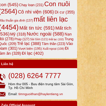
Con nuôi
con
(545)
Chạy loạn
(231)
(2564)
Cô nhi viện
(606)
Di cư
(355)
mất liên lạc
Mâu thuẫn gia đình
(137)
(4454)
Mất tin tức
(591)
Mất tích
Nước ngoài
(588)
(536)
Mỹ
(318)
Nạn
đói
(278)
Trung
Pháp
(127)
Sài Gòn
(121)
thất lạc
(102)
Trẻ lạc
(388)
Vào
Tâm thần
(223)
Quốc
(209)
Nam
(301)
Đi
Vượt biên
(195)
Xuất ngoại
(108)
Đi lạc
(402)
làm ăn
(328)
Liên hệ
(028) 6264 7777
Hòm thư 005 - Bưu điện trung tâm Sài Gòn,
Tp. Hồ Chí Minh
Email:
timnguoithan@haylentieng.vn
Zalo Official Account