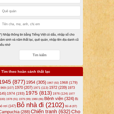
(*) Nhập thông tin bằng Tiếng Việt có dấu, nhập số cho
năm sinh và năm thất lạc, quê quán, nhập tên địa danh cũ
nếu nhớ
Tìm theo hoàn cảnh thất lạc
1945
(877)
1954
(305)
1968
(179)
1967
(92)
1972
(239)
1970
(207)
1973
1969
(107)
1971
(113)
1975
(813)
1974
(193)
(145)
1976
(124)
1977
Bệnh viện
(324)
Bị
(100)
1978
(91)
1979
(99)
1980
(86)
Bỏ nhà đi
(2102)
bỏ rơi
(147)
Bỏ đi
(87)
Chiến tranh
(632)
Cho
Campuchia
(288)