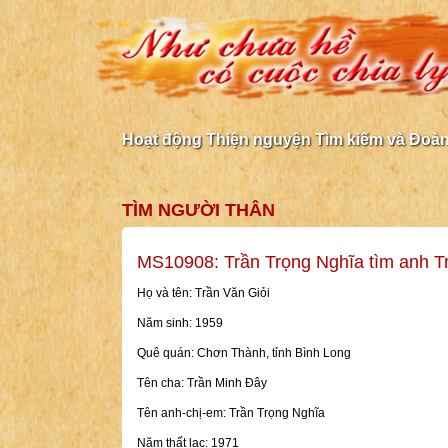
Hoạt động Thiện nguyện Tìm kiếm và Đoàn 
TÌM NGƯỜI THÂN
MS10908: Trần Trọng Nghĩa tìm anh T
Họ và tên: Trần Văn Giỏi
Năm sinh: 1959
Quê quán: Chơn Thành, tỉnh Bình Long
Tên cha: Trần Minh Đây
Tên anh-chị-em: Trần Trọng Nghĩa
Năm thất lạc: 1971