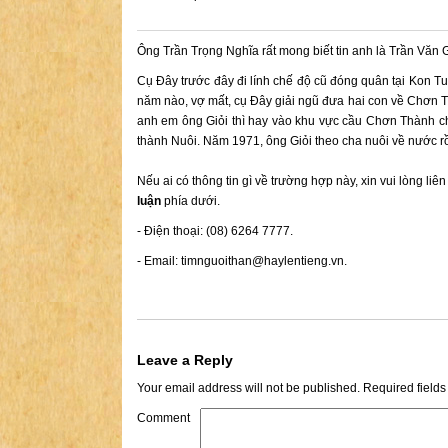
Ông Trần Trọng Nghĩa rất mong biết tin anh là Trần Văn G
Cụ Đây trước đây đi lính chế độ cũ đóng quân tại Kon Tum
năm nào, vợ mất, cụ Đây giải ngũ đưa hai con về Chơn 
anh em ông Giỏi thì hay vào khu vực cầu Chơn Thành chơ
thành Nuôi. Năm 1971, ông Giỏi theo cha nuôi về nước rồi
Nếu ai có thông tin gì về trường hợp này, xin vui lòng liê
luận
phía dưới.
- Điện thoại: (08) 6264 7777.
- Email:
timnguoithan@haylentieng.vn
.
Leave a Reply
Your email address will not be published.
Required field
Comment