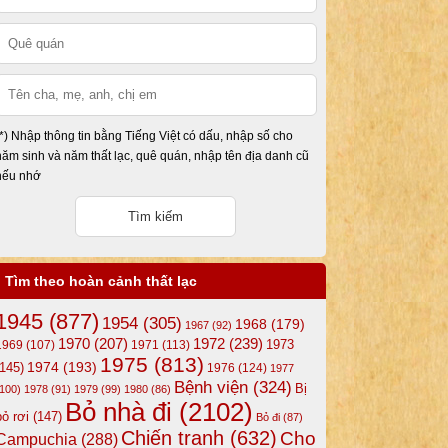
(*) Nhập thông tin bằng Tiếng Việt có dấu, nhập số cho
năm sinh và năm thất lạc, quê quán, nhập tên địa danh cũ
nếu nhớ
Tìm theo hoàn cảnh thất lạc
1945
(877)
1954
(305)
1968
(179)
1967
(92)
1972
(239)
1970
(207)
1973
1969
(107)
1971
(113)
1975
(813)
1974
(193)
(145)
1976
(124)
1977
Bệnh viện
(324)
Bị
(100)
1978
(91)
1979
(99)
1980
(86)
Bỏ nhà đi
(2102)
bỏ rơi
(147)
Bỏ đi
(87)
Chiến tranh
(632)
Cho
Campuchia
(288)