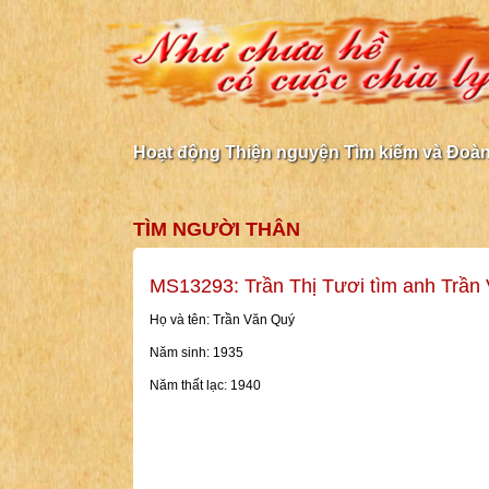
Hoạt động Thiện nguyện Tìm kiếm và Đoàn 
TÌM NGƯỜI THÂN
MS13293: Trần Thị Tươi tìm anh Trần
Họ và tên: Trần Văn Quý
Năm sinh: 1935
Năm thất lạc: 1940