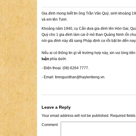
Gia đình mong biết tin ông Trần Văn Quý, sinh khoảng 1
và em tên Tươi.
Khoảng năm 1940, cụ Cẩn đưa gia đình lên Hòn Gai, Quản
Quý cho 1 gia đình làm cai ở mỏ than Quảng Ninh rồi chuy
nói gia đình này đã sang Pháp định cư rồi bặt tin đến nay
Nếu ai có thông tin gì về trường hợp này, xin vui lòng liê
luận
phía dưới.
- Điện thoại: (08) 6264 7777.
- Email:
timnguoithan@haylentieng.vn
.
Leave a Reply
Your email address will not be published.
Required field
Comment