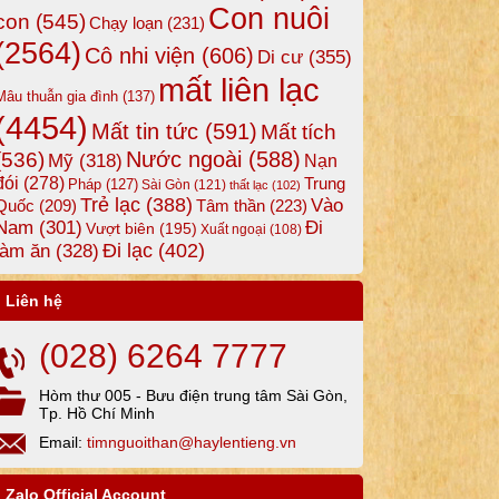
Con nuôi
con
(545)
Chạy loạn
(231)
(2564)
Cô nhi viện
(606)
Di cư
(355)
mất liên lạc
Mâu thuẫn gia đình
(137)
(4454)
Mất tin tức
(591)
Mất tích
Nước ngoài
(588)
(536)
Mỹ
(318)
Nạn
đói
(278)
Trung
Pháp
(127)
Sài Gòn
(121)
thất lạc
(102)
Trẻ lạc
(388)
Vào
Tâm thần
(223)
Quốc
(209)
Nam
(301)
Đi
Vượt biên
(195)
Xuất ngoại
(108)
Đi lạc
(402)
làm ăn
(328)
Liên hệ
(028) 6264 7777
Hòm thư 005 - Bưu điện trung tâm Sài Gòn,
Tp. Hồ Chí Minh
Email:
timnguoithan@haylentieng.vn
Zalo Official Account