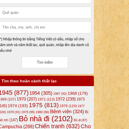
(*) Nhập thông tin bằng Tiếng Việt có dấu, nhập số cho
năm sinh và năm thất lạc, quê quán, nhập tên địa danh cũ
nếu nhớ
Tìm theo hoàn cảnh thất lạc
1945
(877)
1954
(305)
1968
(179)
1967
(92)
1972
(239)
1970
(207)
1973
1969
(107)
1971
(113)
1975
(813)
1974
(193)
(145)
1976
(124)
1977
Bệnh viện
(324)
Bị
(100)
1978
(91)
1979
(99)
1980
(86)
Bỏ nhà đi
(2102)
bỏ rơi
(147)
Bỏ đi
(87)
Chiến tranh
(632)
Cho
Campuchia
(288)