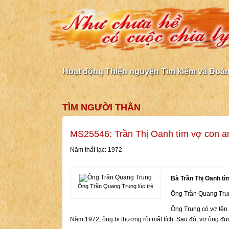
Hoạt động Thiện nguyện Tìm kiếm và Đoàn 
TÌM NGƯỜI THÂN
MS25546: Trần Thị Oanh tìm vợ con a
Năm thất lạc: 1972
Bà Trần Thị Oanh tì
Ông Trần Quang Trung lúc trẻ
Ông Trần Quang Trun
Ông Trung có vợ tên 
Năm 1972, ông bị thương rồi mất tích. Sau đó, vợ ông đưa