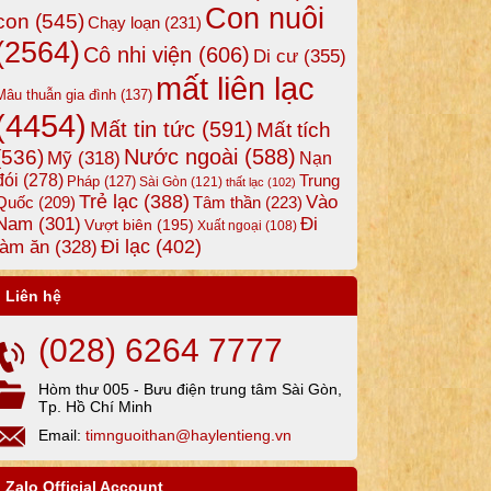
Con nuôi
con
(545)
Chạy loạn
(231)
(2564)
Cô nhi viện
(606)
Di cư
(355)
mất liên lạc
Mâu thuẫn gia đình
(137)
(4454)
Mất tin tức
(591)
Mất tích
Nước ngoài
(588)
(536)
Mỹ
(318)
Nạn
đói
(278)
Trung
Pháp
(127)
Sài Gòn
(121)
thất lạc
(102)
Trẻ lạc
(388)
Vào
Tâm thần
(223)
Quốc
(209)
Nam
(301)
Đi
Vượt biên
(195)
Xuất ngoại
(108)
Đi lạc
(402)
làm ăn
(328)
Liên hệ
(028) 6264 7777
Hòm thư 005 - Bưu điện trung tâm Sài Gòn,
Tp. Hồ Chí Minh
Email:
timnguoithan@haylentieng.vn
Zalo Official Account