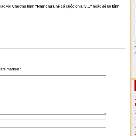
n lạc với Chương trình
"Như chưa hề có cuộc chia ly…"
hoặc để lại
bình
s are marked
*