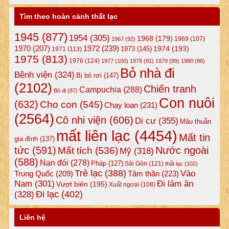
Tìm theo hoàn cảnh thất lạc
1945
(877)
1954
(305)
1968
(179)
1969
(107)
1967
(92)
1972
(239)
1970
(207)
1974
(193)
1973
(145)
1971
(113)
1975
(813)
1976
(124)
1977
(100)
1978
(91)
1979
(99)
1980
(86)
Bỏ nhà đi
Bệnh viện
(324)
Bị bỏ rơi
(147)
(2102)
Chiến tranh
Campuchia
(288)
Bỏ đi
(87)
Con nuôi
(632)
Cho con
(545)
Chạy loạn
(231)
(2564)
Cô nhi viện
(606)
Di cư
(355)
Mâu thuẫn
mất liên lạc
(4454)
Mất tin
gia đình
(137)
tức
(591)
Nước ngoài
Mất tích
(536)
Mỹ
(318)
(588)
Nạn đói
(278)
Pháp
(127)
Sài Gòn
(121)
thất lạc
(102)
Trẻ lạc
(388)
Vào
Tâm thần
(223)
Trung Quốc
(209)
Nam
(301)
Đi làm ăn
Vượt biên
(195)
Xuất ngoại
(108)
Đi lạc
(402)
(328)
Liên hệ