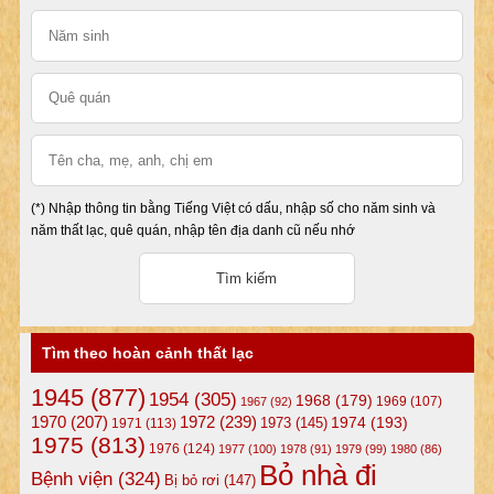
(*) Nhập thông tin bằng Tiếng Việt có dấu, nhập số cho năm sinh và
năm thất lạc, quê quán, nhập tên địa danh cũ nếu nhớ
Tìm theo hoàn cảnh thất lạc
1945
(877)
1954
(305)
1968
(179)
1969
(107)
1967
(92)
1972
(239)
1970
(207)
1974
(193)
1973
(145)
1971
(113)
1975
(813)
1976
(124)
1977
(100)
1978
(91)
1979
(99)
1980
(86)
Bỏ nhà đi
Bệnh viện
(324)
Bị bỏ rơi
(147)