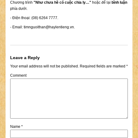
Chương trình
"Như chưa hề có cuộc chia ly…"
hoặc để lại
bình luận
phía dưới.
- Điện thoại: (08) 6264 7777.
- Email:
timnguoithan@haylentieng.vn
.
Leave a Reply
Your email address will not be published.
Required fields are marked
*
Comment
Name
*