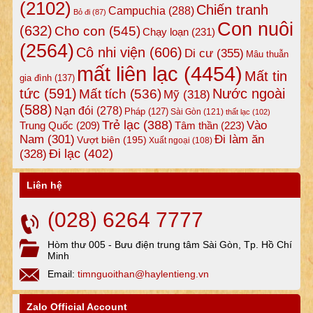
(2102)
Chiến tranh
Campuchia
(288)
Bỏ đi
(87)
Con nuôi
(632)
Cho con
(545)
Chạy loạn
(231)
(2564)
Cô nhi viện
(606)
Di cư
(355)
Mâu thuẫn
mất liên lạc
(4454)
Mất tin
gia đình
(137)
tức
(591)
Nước ngoài
Mất tích
(536)
Mỹ
(318)
(588)
Nạn đói
(278)
Pháp
(127)
Sài Gòn
(121)
thất lạc
(102)
Trẻ lạc
(388)
Vào
Tâm thần
(223)
Trung Quốc
(209)
Nam
(301)
Đi làm ăn
Vượt biên
(195)
Xuất ngoại
(108)
Đi lạc
(402)
(328)
Liên hệ
(028) 6264 7777
Hòm thư 005 - Bưu điện trung tâm Sài Gòn, Tp. Hồ Chí
Minh
Email:
timnguoithan@haylentieng.vn
Zalo Official Account