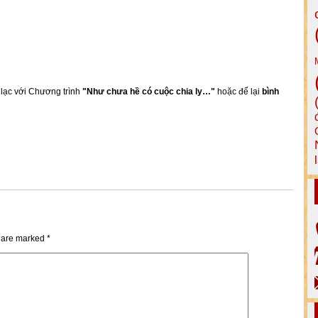
n lạc với Chương trình
"Như chưa hề có cuộc chia ly…"
hoặc để lại
bình
s are marked
*