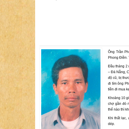
Ông Trần Phá
Phong Điền. 
Đầu tháng 2 
– Đà Nẵng, Cả
độ cũ, bị th
đi tìm ông Ph
tiền đi mua kẹ
Khoảng 10 gi
chợ gần đó n
thế nào thì k
Khi thất lạc
dép.