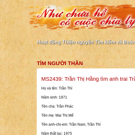
Hoạt động Thiện nguyện Tìm kiếm và Đoàn 
TÌM NGƯỜI THÂN
MS2439: Trần Thị Hằng tìm anh trai Tr
Họ và tên: Trần Thỉ
Năm sinh: 1971
Tên cha: Trần Phác
Tên mẹ: Mai Thị Mể
Tên anh-chị-em: Trần Nam, Trần Thỉ
Năm thất lạc: 1975