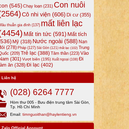
Con nuôi
con
(545)
Chạy loạn
(231)
(2564)
Cô nhi viện
(606)
Di cư
(355)
mất liên lạc
Mâu thuẫn gia đình
(137)
(4454)
Mất tin tức
(591)
Mất tích
Nước ngoài
(588)
(536)
Mỹ
(318)
Nạn
đói
(278)
Trung
Pháp
(127)
Sài Gòn
(121)
thất lạc
(102)
Trẻ lạc
(388)
Vào
Tâm thần
(223)
Quốc
(209)
Nam
(301)
Đi
Vượt biên
(195)
Xuất ngoại
(108)
Đi lạc
(402)
làm ăn
(328)
Liên hệ
(028) 6264 7777
Hòm thư 005 - Bưu điện trung tâm Sài Gòn,
Tp. Hồ Chí Minh
Email:
timnguoithan@haylentieng.vn
Zalo Official Account