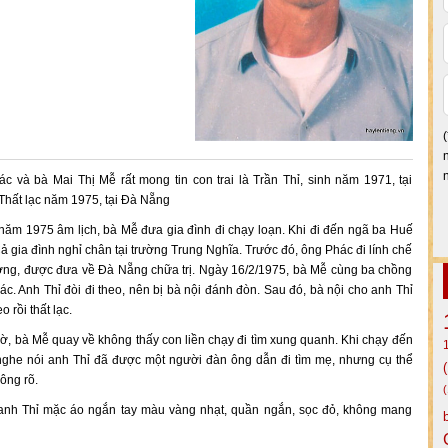
c và bà Mai Thị Mễ rất mong tin con trai là Trần Thỉ, sinh năm 1971, tại
Thất lạc năm 1975, tại Đà Nẵng
năm 1975 âm lịch, bà Mễ đưa gia đình đi chạy loạn. Khi đi đến ngã ba Huế
 gia đình nghỉ chân tại trường Trung Nghĩa. Trước đó, ông Phác đi lính chế
ương, được đưa về Đà Nẵng chữa trị. Ngày 16/2/1975, bà Mễ cùng ba chồng
ác. Anh Thỉ đòi đi theo, nên bị bà nội đánh đòn. Sau đó, bà nội cho anh Thỉ
o rồi thất lạc.
ờ, bà Mễ quay về không thấy con liền chạy đi tìm xung quanh. Khi chạy đến
ghe nói anh Thỉ đã được một người đàn ông dẫn đi tìm mẹ, nhưng cụ thể
hông rõ.
, anh Thỉ mặc áo ngắn tay màu vàng nhạt, quần ngắn, sọc đỏ, không mang