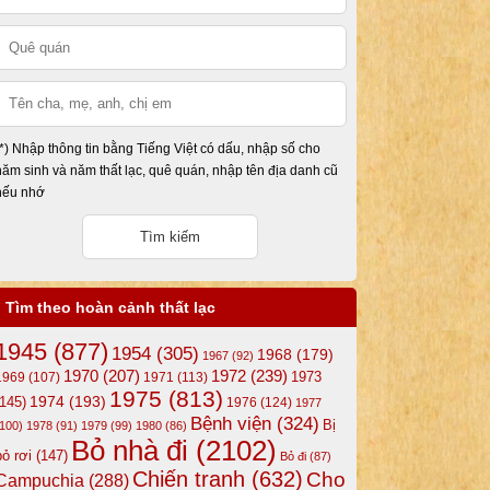
(*) Nhập thông tin bằng Tiếng Việt có dấu, nhập số cho
năm sinh và năm thất lạc, quê quán, nhập tên địa danh cũ
nếu nhớ
Tìm theo hoàn cảnh thất lạc
1945
(877)
1954
(305)
1968
(179)
1967
(92)
1972
(239)
1970
(207)
1973
1969
(107)
1971
(113)
1975
(813)
1974
(193)
(145)
1976
(124)
1977
Bệnh viện
(324)
Bị
(100)
1978
(91)
1979
(99)
1980
(86)
Bỏ nhà đi
(2102)
bỏ rơi
(147)
Bỏ đi
(87)
Chiến tranh
(632)
Cho
Campuchia
(288)