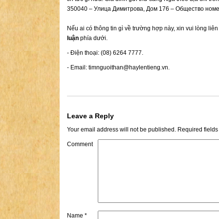
350040 – Улица Димитрова, Дом 176 – Общество номер
Nếu ai có thông tin gì về trường hợp này, xin vui lòng liê
luận
phía dưới.
- Điện thoại: (08) 6264 7777.
- Email:
timnguoithan@haylentieng.vn
.
Leave a Reply
Your email address will not be published.
Required field
Comment
Name
*