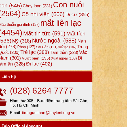
Con nuôi
con
(545)
Chạy loạn
(231)
(2564)
Cô nhi viện
(606)
Di cư
(355)
mất liên lạc
Mâu thuẫn gia đình
(137)
(4454)
Mất tin tức
(591)
Mất tích
Nước ngoài
(588)
(536)
Mỹ
(318)
Nạn
đói
(278)
Trung
Pháp
(127)
Sài Gòn
(121)
thất lạc
(102)
Trẻ lạc
(388)
Vào
Tâm thần
(223)
Quốc
(209)
Nam
(301)
Đi
Vượt biên
(195)
Xuất ngoại
(108)
Đi lạc
(402)
làm ăn
(328)
Liên hệ
(028) 6264 7777
Hòm thư 005 - Bưu điện trung tâm Sài Gòn,
Tp. Hồ Chí Minh
Email:
timnguoithan@haylentieng.vn
Zalo Official Account