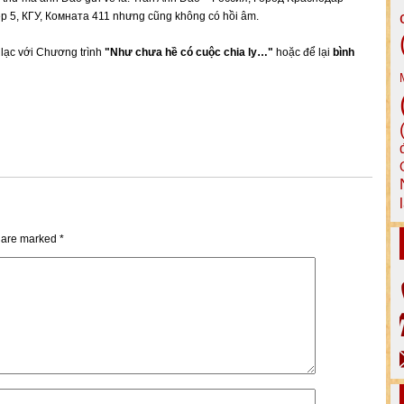
 5, КГУ, Комната 411 nhưng cũng không có hồi âm.
n lạc với Chương trình
"Như chưa hề có cuộc chia ly…"
hoặc để lại
bình
s are marked
*