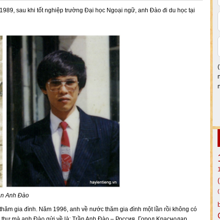
89, sau khi tốt nghiệp trường Đại học Ngoại ngữ, anh Đào đi du học tại
ần Anh Đào
thăm gia đình. Năm 1996, anh về nước thăm gia đình một lần rồi không có
trên thư mà anh Đào gửi về là: Trần Anh Đào – Россия, Город Kраснодар