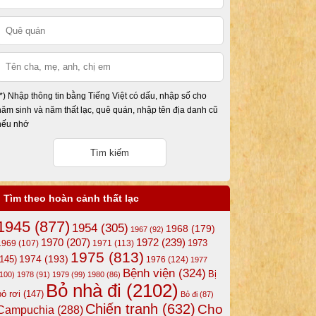
(*) Nhập thông tin bằng Tiếng Việt có dấu, nhập số cho
năm sinh và năm thất lạc, quê quán, nhập tên địa danh cũ
nếu nhớ
Tìm theo hoàn cảnh thất lạc
1945
(877)
1954
(305)
1968
(179)
1967
(92)
1972
(239)
1970
(207)
1973
1969
(107)
1971
(113)
1975
(813)
1974
(193)
(145)
1976
(124)
1977
Bệnh viện
(324)
Bị
(100)
1978
(91)
1979
(99)
1980
(86)
Bỏ nhà đi
(2102)
bỏ rơi
(147)
Bỏ đi
(87)
Chiến tranh
(632)
Cho
Campuchia
(288)