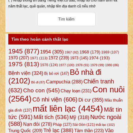
(*) Nhập thông tin bằng Tiếng Việt có dấu, nhập số cho năm sinh và
năm thất lạc, quê quán, nhập tên địa danh cũ nếu nhớ
Tìm theo hoàn cảnh thất lạc
1945
(877)
1954
(305)
1968
(179)
1969
(107)
1967
(92)
1972
(239)
1970
(207)
1974
(193)
1973
(145)
1971
(113)
1975
(813)
1976
(124)
1977
(100)
1978
(91)
1979
(99)
1980
(86)
Bỏ nhà đi
Bệnh viện
(324)
Bị bỏ rơi
(147)
(2102)
Chiến tranh
Campuchia
(288)
Bỏ đi
(87)
Con nuôi
(632)
Cho con
(545)
Chạy loạn
(231)
(2564)
Cô nhi viện
(606)
Di cư
(355)
Mâu thuẫn
mất liên lạc
(4454)
Mất tin
gia đình
(137)
tức
(591)
Nước ngoài
Mất tích
(536)
Mỹ
(318)
(588)
Nạn đói
(278)
Pháp
(127)
Sài Gòn
(121)
thất lạc
(102)
Trẻ lạc
(388)
Vào
Tâm thần
(223)
Trung Quốc
(209)