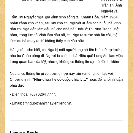
Trần Thị Ánh
Nguyệt và
Trần Thị Nguyệt Nga, gia đình sinh sống tại Khánh Hòa. Năm 1964,
hoàn cảnh khó khăn, sau khi cho chị Nguyệt đi làm con nuôi, bà Vĩnh
dẫn chị Nga đến làm đậu hũ cho nhà bà Châu ở Tp. Nha Trang. Một
hôm, trong lúc bà Vĩnh làm đậu hũ, chị Nga ra trước nhà ăn xôi, một
lúc sau bà quay ra thì không thấy con đâu nữa.
Hàng xóm cho biết, chị Nga bị một người phụ nữ tên Hiếu, ở trọ trước
nhà bà Châu bồng đi. Người ta chỉ biết bà Hiếu quê Long An, làm việc
trong quán bar của Mỹ, nhưng không có thông tin cụ thể để tìm kiếm.
Nếu ai có thông tin gì về trường hợp này, xin vui lòng liên lạc với
Chương trình
"Như chưa hề có cuộc chia ly…"
hoặc để lại
bình luận
phía dưới.
- Điện thoại: (08) 6264 7777.
- Email:
timnguoithan@haylentieng.vn
.
Leave a Reply