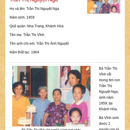
Họ và tên: Trần Thị Nguyệt Nga
Năm sinh: 1959
Quê quán: Nha Trang, Khánh Hòa
Tên mẹ: Trần Thị Vĩnh
Tên anh-chị-em: Trần Thị Ánh Nguyệt
Năm thất lạc: 1964
Bà Trần Thị
Vĩnh rất
mong tìm con
Trần Thị
Nguyệt Nga,
sinh năm
1959, tại
Khánh Hòa.
Bà Vĩnh sinh
được 2
người con là
Bà Trần Thị Vĩnh (áo xanh) cùng con cháu