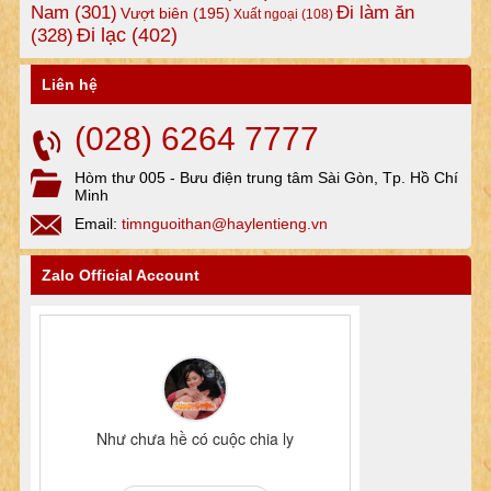
Nam
(301)
Đi làm ăn
Vượt biên
(195)
Xuất ngoại
(108)
Đi lạc
(402)
(328)
Liên hệ
(028) 6264 7777
Hòm thư 005 - Bưu điện trung tâm Sài Gòn, Tp. Hồ Chí
Minh
Email:
timnguoithan@haylentieng.vn
Zalo Official Account