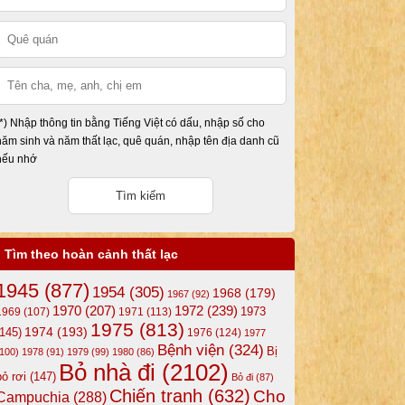
(*) Nhập thông tin bằng Tiếng Việt có dấu, nhập số cho
năm sinh và năm thất lạc, quê quán, nhập tên địa danh cũ
nếu nhớ
Tìm theo hoàn cảnh thất lạc
1945
(877)
1954
(305)
1968
(179)
1967
(92)
1972
(239)
1970
(207)
1973
1969
(107)
1971
(113)
1975
(813)
1974
(193)
(145)
1976
(124)
1977
Bệnh viện
(324)
Bị
(100)
1978
(91)
1979
(99)
1980
(86)
Bỏ nhà đi
(2102)
bỏ rơi
(147)
Bỏ đi
(87)
Chiến tranh
(632)
Cho
Campuchia
(288)