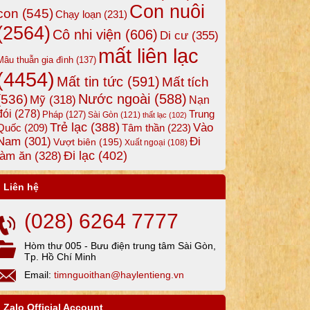
Con nuôi
con
(545)
Chạy loạn
(231)
(2564)
Cô nhi viện
(606)
Di cư
(355)
mất liên lạc
Mâu thuẫn gia đình
(137)
(4454)
Mất tin tức
(591)
Mất tích
Nước ngoài
(588)
(536)
Mỹ
(318)
Nạn
đói
(278)
Trung
Pháp
(127)
Sài Gòn
(121)
thất lạc
(102)
Trẻ lạc
(388)
Vào
Tâm thần
(223)
Quốc
(209)
Nam
(301)
Đi
Vượt biên
(195)
Xuất ngoại
(108)
Đi lạc
(402)
làm ăn
(328)
Liên hệ
(028) 6264 7777
Hòm thư 005 - Bưu điện trung tâm Sài Gòn,
Tp. Hồ Chí Minh
Email:
timnguoithan@haylentieng.vn
Zalo Official Account