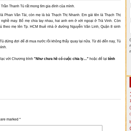
 Trần Thanh Tú rất mong tìm gia đình của mình.
là Phan Văn Tài, còn mẹ là bà Thạch Thị Nhanh. Em gái tên là Thạch Thị
 nghề may. Bố mẹ chia tay nhau, hai anh em ở với ngoại ở Trà Vinh. Còn
Tú theo mẹ lên Tp. HCM thuê nhà ở đường Nguyễn Văn Linh, Quận 8 sinh
 Tú đứng đợi để đi mua nước rồi không thấy quay lại nữa. Từ đó đến nay, Tú
mình.
n lạc với Chương trình
"Như chưa hề có cuộc chia ly…"
hoặc để lại
bình
s are marked
*