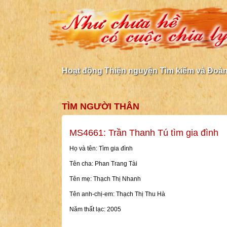
Hoạt động Thiện nguyện Tìm kiếm và Đoàn 
TÌM NGƯỜI THÂN
MS4661: Trần Thanh Tú tìm gia đình
Họ và tên: Tìm gia đình
Tên cha: Phan Trang Tài
Tên mẹ: Thạch Thị Nhanh
Tên anh-chị-em: Thạch Thị Thu Hà
Năm thất lạc: 2005