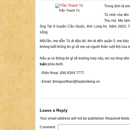
Trong ảnh là em
Trần Thanh Tú
Tú nhớ cha tên 
Thu Hà. Mẹ làm
ông Tài ở huyện Cần Giuộc, tỉnh Long An. Năm 2003, 
sống.
Một lần, mẹ dẫn Tú đi đâu đó, khi đi đến quận 5, mẹ bảo
không biết thông tin gì về mẹ và người thân ruột thịt của 
Nếu ai có thông tin gì về trường hợp này, xin vui lòng liê
luận
phía dưới.
- Điện thoại: (08) 6264 7777.
- Email:
timnguoithan@haylentieng.vn
.
Leave a Reply
Your email address will not be published.
Required field
Comment