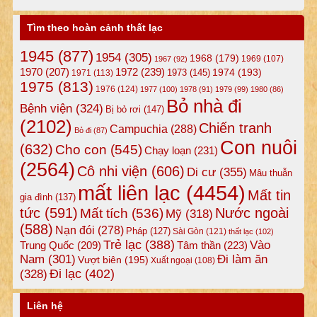
Tìm theo hoàn cảnh thất lạc
1945
(877)
1954
(305)
1968
(179)
1969
(107)
1967
(92)
1972
(239)
1970
(207)
1974
(193)
1973
(145)
1971
(113)
1975
(813)
1976
(124)
1977
(100)
1978
(91)
1979
(99)
1980
(86)
Bỏ nhà đi
Bệnh viện
(324)
Bị bỏ rơi
(147)
(2102)
Chiến tranh
Campuchia
(288)
Bỏ đi
(87)
Con nuôi
(632)
Cho con
(545)
Chạy loạn
(231)
(2564)
Cô nhi viện
(606)
Di cư
(355)
Mâu thuẫn
mất liên lạc
(4454)
Mất tin
gia đình
(137)
tức
(591)
Nước ngoài
Mất tích
(536)
Mỹ
(318)
(588)
Nạn đói
(278)
Pháp
(127)
Sài Gòn
(121)
thất lạc
(102)
Trẻ lạc
(388)
Vào
Tâm thần
(223)
Trung Quốc
(209)
Nam
(301)
Đi làm ăn
Vượt biên
(195)
Xuất ngoại
(108)
Đi lạc
(402)
(328)
Liên hệ