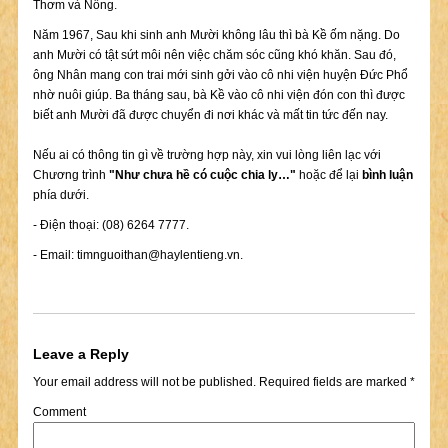
Thơm và Nông.
Năm 1967, Sau khi sinh anh Mười không lâu thì bà Kề ốm nặng. Do
anh Mười có tật sứt môi nên việc chăm sóc cũng khó khăn. Sau đó,
ông Nhân mang con trai mới sinh gởi vào cô nhi viện huyện Đức Phổ
nhờ nuôi giúp. Ba tháng sau, bà Kề vào cô nhi viện đón con thì được
biết anh Mười đã được chuyển đi nơi khác và mất tin tức đến nay.
Nếu ai có thông tin gì về trường hợp này, xin vui lòng liên lạc với
Chương trình
"Như chưa hề có cuộc chia ly…"
hoặc để lại
bình luận
phía dưới.
- Điện thoại: (08) 6264 7777.
- Email:
timnguoithan@haylentieng.vn
.
Leave a Reply
Your email address will not be published.
Required fields are marked
*
Comment