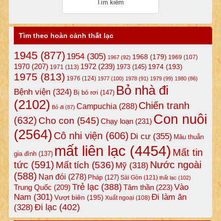
Tìm theo hoàn cảnh thất lạc
1945
(877)
1954
(305)
1968
(179)
1969
(107)
1967
(92)
1972
(239)
1970
(207)
1974
(193)
1973
(145)
1971
(113)
1975
(813)
1976
(124)
1977
(100)
1978
(91)
1979
(99)
1980
(86)
Bỏ nhà đi
Bệnh viện
(324)
Bị bỏ rơi
(147)
(2102)
Chiến tranh
Campuchia
(288)
Bỏ đi
(87)
Con nuôi
(632)
Cho con
(545)
Chạy loạn
(231)
(2564)
Cô nhi viện
(606)
Di cư
(355)
Mâu thuẫn
mất liên lạc
(4454)
Mất tin
gia đình
(137)
tức
(591)
Nước ngoài
Mất tích
(536)
Mỹ
(318)
(588)
Nạn đói
(278)
Pháp
(127)
Sài Gòn
(121)
thất lạc
(102)
Trẻ lạc
(388)
Vào
Tâm thần
(223)
Trung Quốc
(209)
Nam
(301)
Đi làm ăn
Vượt biên
(195)
Xuất ngoại
(108)
Đi lạc
(402)
(328)