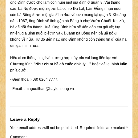
ông Đỉnh được cho làm con nuôi một gia đình ở quận 8. Vài tháng
sau, bà Nụ được một người bà con ở Đà Lạt, Lâm Đồng nhận nuôi,
còn bà Bông được một gia đình đưa về cưu mang tại quận 3. Khoảng
năm 1967, ông Đỉnh vô tình gặp bà Bông ở chợ Vườn Chuối. Khi đó,
bà đã đổi tên thành Huệ. Ông Đỉnh hứa sẽ đến đón em gái về; tuy
nhiên, gia đình nuôi biết tin và đã đánh bà Bông nên bà đã bỏ đi
không về nữa. Từ đó đến nay, ông Đỉnh không còn thông tin gì của hai
em gái mình nữa.
Nếu ai có thông tin gì về trường hợp này, xin vui lòng liên lạc với
Chương trình
"Như chưa hề có cuộc chia ly…"
hoặc để lại
bình luận
phía dưới.
- Điện thoại: (08) 6264 7777.
- Email:
timnguoithan@haylentieng.vn
.
Leave a Reply
Your email address will not be published.
Required fields are marked
*
Comment