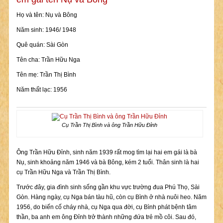
Họ và tên: Nụ và Bông
Năm sinh: 1946/ 1948
Quê quán: Sài Gòn
Tên cha: Trần Hữu Nga
Tên mẹ: Trần Thị Bình
Năm thất lạc: 1956
Cụ Trần Thị Bình và ông Trần Hữu Đỉnh
Ông Trần Hữu Đỉnh, sinh năm 1939 rất mog tìm lại hai em gái là bà
Nụ, sinh khoảng năm 1946 và bà Bông, kém 2 tuổi. Thân sinh là hai
cụ Trần Hữu Nga và Trần Thị Bình.
Trước đây, gia đình sinh sống gần khu vực trường đua Phú Thọ, Sài
Gòn. Hàng ngày, cụ Nga bán tàu hũ, còn cụ Bình ở nhà nuôi heo. Năm
1956, do biến cố cháy nhà, cụ Nga qua đời, cụ Bình phát bệnh tâm
thần, ba anh em ông Đỉnh trở thành những đứa trẻ mồ côi. Sau đó,