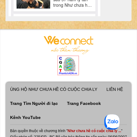
ỦNG HỘ NHƯ CHƯA HỀ CÓ CUỘC CHIA LY
LIÊN HỆ
Trang Tìm Người đi lạc
Trang Facebook
Kênh YouTube
Bản quyền thuộc về chương trình "
Như chưa hề có cuộc chia ly ...
"
Giấy phép số: 225/GP - BC Bộ văn hóa thông tin cấp ngày: 06/06/2007