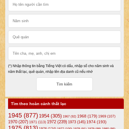
(*) Nhập thông tin bằng Tiếng Việt có dấu, nhập số cho năm sinh và
năm thất lạc, quê quán, nhập tên địa danh cũ nếu nhớ
Tìm theo hoàn cảnh thất lạc
1945
(877)
1954
(305)
1968
(179)
1969
(107)
1967
(92)
1972
(239)
1970
(207)
1974
(193)
1973
(145)
1971
(113)
1975
(813)
1976
(124)
1977
(100)
1978
(91)
1979
(99)
1980
(86)