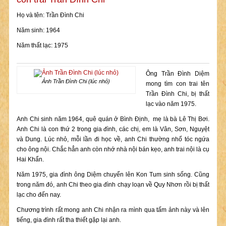
Họ và tên: Trần Đình Chi
Năm sinh: 1964
Năm thất lạc: 1975
Ông Trần Đình Diệm
Ảnh Trần Đình Chi (lúc nhỏ)
mong tìm con trai tên
Trần Đình Chi, bị thất
lạc vào năm 1975.
Anh Chi sinh năm 1964, quê quán ở Bình Định, mẹ là bà Lê Thị Bơi.
Anh Chi là con thứ 2 trong gia đình, các chị, em là Vân, Sơn, Nguyệt
và Dung. Lúc nhỏ, mỗi lần đi học về, anh Chi thường nhổ tóc ngứa
cho ông nội. Chắc hẳn anh còn nhớ nhà nội bán kẹo, anh trai nội là cụ
Hai Khẩn.
Năm 1975, gia đình ông Diệm chuyển lên Kon Tum sinh sống. Cũng
trong năm đó, anh Chi theo gia đình chạy loạn về Quy Nhơn rồi bị thất
lạc cho đến nay.
Chương trình rất mong anh Chi nhận ra mình qua tấm ảnh này và lên
tiếng, gia đình rất tha thiết gặp lại anh.