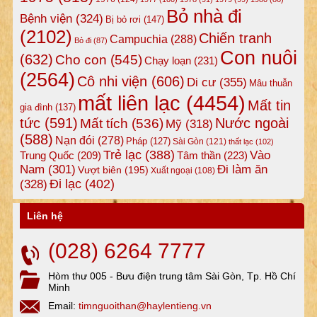
Bỏ nhà đi
Bệnh viện
(324)
Bị bỏ rơi
(147)
(2102)
Chiến tranh
Campuchia
(288)
Bỏ đi
(87)
Con nuôi
(632)
Cho con
(545)
Chạy loạn
(231)
(2564)
Cô nhi viện
(606)
Di cư
(355)
Mâu thuẫn
mất liên lạc
(4454)
Mất tin
gia đình
(137)
tức
(591)
Nước ngoài
Mất tích
(536)
Mỹ
(318)
(588)
Nạn đói
(278)
Pháp
(127)
Sài Gòn
(121)
thất lạc
(102)
Trẻ lạc
(388)
Vào
Tâm thần
(223)
Trung Quốc
(209)
Nam
(301)
Đi làm ăn
Vượt biên
(195)
Xuất ngoại
(108)
Đi lạc
(402)
(328)
Liên hệ
(028) 6264 7777
Hòm thư 005 - Bưu điện trung tâm Sài Gòn, Tp. Hồ Chí
Minh
Email:
timnguoithan@haylentieng.vn