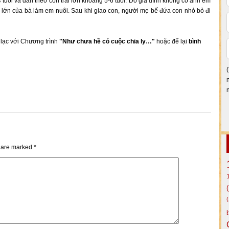
 tuổi và dẫn theo con trai lớn khoảng 5-6 tuổi. Do gia đình không có anh em
lớn của bà làm em nuôi. Sau khi giao con, người mẹ bế đứa con nhỏ bỏ đi
n lạc với Chương trình
"Như chưa hề có cuộc chia ly…"
hoặc để lại
bình
s are marked
*