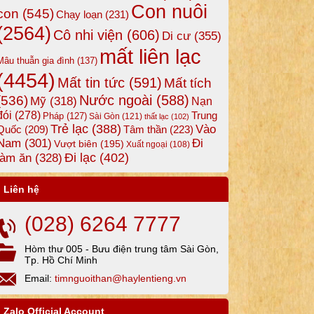
Con nuôi
con
(545)
Chạy loạn
(231)
(2564)
Cô nhi viện
(606)
Di cư
(355)
mất liên lạc
Mâu thuẫn gia đình
(137)
(4454)
Mất tin tức
(591)
Mất tích
Nước ngoài
(588)
(536)
Mỹ
(318)
Nạn
đói
(278)
Trung
Pháp
(127)
Sài Gòn
(121)
thất lạc
(102)
Trẻ lạc
(388)
Vào
Tâm thần
(223)
Quốc
(209)
Nam
(301)
Đi
Vượt biên
(195)
Xuất ngoại
(108)
Đi lạc
(402)
làm ăn
(328)
Liên hệ
(028) 6264 7777
Hòm thư 005 - Bưu điện trung tâm Sài Gòn,
Tp. Hồ Chí Minh
Email:
timnguoithan@haylentieng.vn
Zalo Official Account