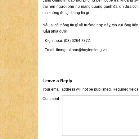
Lạng Giang thì gặp một phụ nữ bế một bé trai khoảng 3-4
trai nên người phụ nữ mang quang gánh đã xin đứa con 
mà không để lại thông tin gì.
Nếu ai có thông tin gì về trường hợp này, xin vui lòng liê
luận
phía dưới.
- Điện thoại: (08) 6264 7777.
- Email:
timnguoithan@haylentieng.vn
.
Leave a Reply
Your email address will not be published.
Required field
Comment