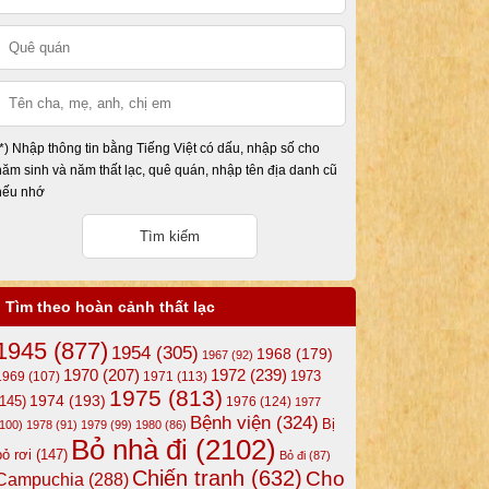
(*) Nhập thông tin bằng Tiếng Việt có dấu, nhập số cho
năm sinh và năm thất lạc, quê quán, nhập tên địa danh cũ
nếu nhớ
Tìm theo hoàn cảnh thất lạc
1945
(877)
1954
(305)
1968
(179)
1967
(92)
1972
(239)
1970
(207)
1973
1969
(107)
1971
(113)
1975
(813)
1974
(193)
(145)
1976
(124)
1977
Bệnh viện
(324)
Bị
(100)
1978
(91)
1979
(99)
1980
(86)
Bỏ nhà đi
(2102)
bỏ rơi
(147)
Bỏ đi
(87)
Chiến tranh
(632)
Cho
Campuchia
(288)