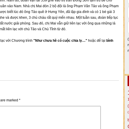
ình. Năm đó, đoàn vận tải 559 ghé vào thị trấn Đồng Sơn tạm trú để chờ
quân vào Nam. Nhà chị Mai đón 2 bộ đội là ông Phạm Văn Tảo và ông Phạm
ược biết lúc đó ông Tảo quê ở Hưng Yên, đã lập gia đình và có 1 bé gái 3
ghe và được khen, 3 chú cháu rất quý mến nhau. Một tuần sau, đoàn tiếp tục
ất nước giải phóng. Sau đó, chị Mai vẫn giữ liên lạc với ông qua những lá
mất liên lạc với chú Tảo và Chú Tĩnh từ đó.
n lạc với Chương trình
"Như chưa hề có cuộc chia ly…"
hoặc để lại
bình
s are marked
*