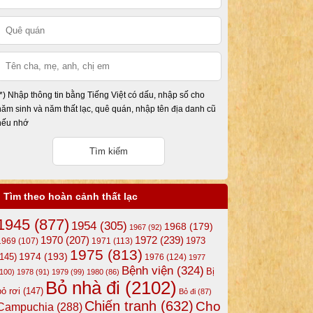
(*) Nhập thông tin bằng Tiếng Việt có dấu, nhập số cho
năm sinh và năm thất lạc, quê quán, nhập tên địa danh cũ
nếu nhớ
Tìm theo hoàn cảnh thất lạc
1945
(877)
1954
(305)
1968
(179)
1967
(92)
1972
(239)
1970
(207)
1973
1969
(107)
1971
(113)
1975
(813)
1974
(193)
(145)
1976
(124)
1977
Bệnh viện
(324)
Bị
(100)
1978
(91)
1979
(99)
1980
(86)
Bỏ nhà đi
(2102)
bỏ rơi
(147)
Bỏ đi
(87)
Chiến tranh
(632)
Cho
Campuchia
(288)