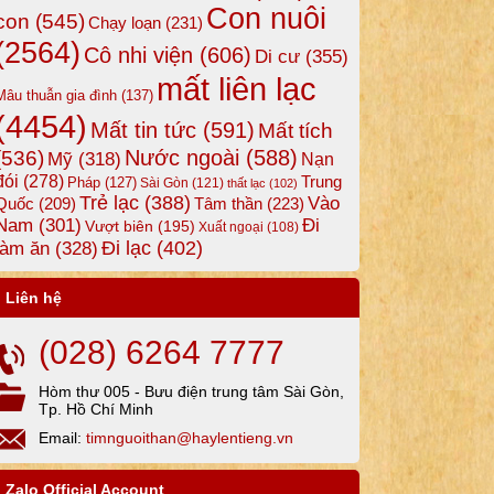
Con nuôi
con
(545)
Chạy loạn
(231)
(2564)
Cô nhi viện
(606)
Di cư
(355)
mất liên lạc
Mâu thuẫn gia đình
(137)
(4454)
Mất tin tức
(591)
Mất tích
Nước ngoài
(588)
(536)
Mỹ
(318)
Nạn
đói
(278)
Trung
Pháp
(127)
Sài Gòn
(121)
thất lạc
(102)
Trẻ lạc
(388)
Vào
Tâm thần
(223)
Quốc
(209)
Nam
(301)
Đi
Vượt biên
(195)
Xuất ngoại
(108)
Đi lạc
(402)
làm ăn
(328)
Liên hệ
(028) 6264 7777
Hòm thư 005 - Bưu điện trung tâm Sài Gòn,
Tp. Hồ Chí Minh
Email:
timnguoithan@haylentieng.vn
Zalo Official Account