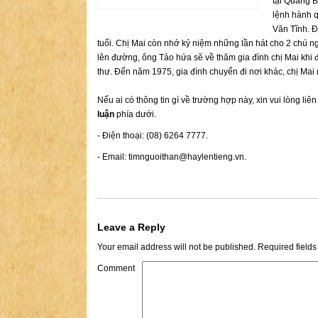
tại Quảng B
lệnh hành 
Văn Tĩnh. Đ
tuổi. Chị Mai còn nhớ kỷ niệm những lần hát cho 2 chú n
lên đường, ông Tảo hứa sẽ về thăm gia đình chị Mai khi đ
thư. Đến năm 1975, gia đình chuyển đi nơi khác, chị Mai 
Nếu ai có thông tin gì về trường hợp này, xin vui lòng liê
luận
phía dưới.
- Điện thoại: (08) 6264 7777.
- Email:
timnguoithan@haylentieng.vn
.
Leave a Reply
Your email address will not be published.
Required field
Comment