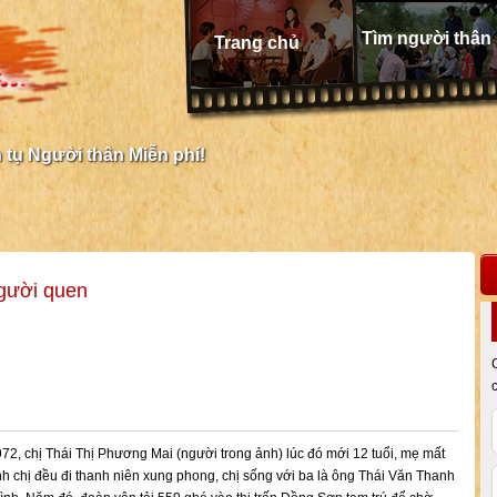
Tìm người thân
Trang chủ
tụ Người thân Miễn phí!
gười quen
2, chị Thái Thị Phương Mai (người trong ảnh) lúc đó mới 12 tuổi, mẹ mất
h chị đều đi thanh niên xung phong, chị sống với ba là ông Thái Văn Thanh