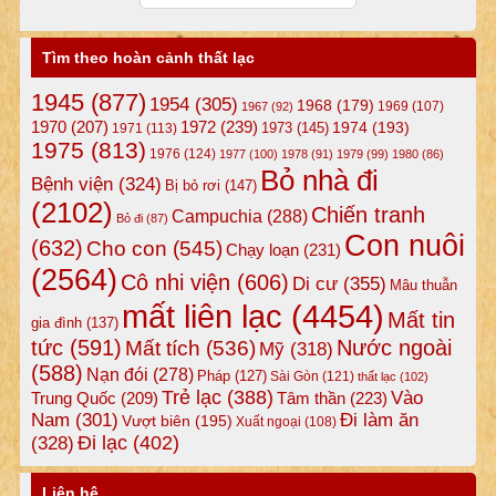
Tìm theo hoàn cảnh thất lạc
1945
(877)
1954
(305)
1968
(179)
1969
(107)
1967
(92)
1972
(239)
1970
(207)
1974
(193)
1973
(145)
1971
(113)
1975
(813)
1976
(124)
1977
(100)
1978
(91)
1979
(99)
1980
(86)
Bỏ nhà đi
Bệnh viện
(324)
Bị bỏ rơi
(147)
(2102)
Chiến tranh
Campuchia
(288)
Bỏ đi
(87)
Con nuôi
(632)
Cho con
(545)
Chạy loạn
(231)
(2564)
Cô nhi viện
(606)
Di cư
(355)
Mâu thuẫn
mất liên lạc
(4454)
Mất tin
gia đình
(137)
tức
(591)
Nước ngoài
Mất tích
(536)
Mỹ
(318)
(588)
Nạn đói
(278)
Pháp
(127)
Sài Gòn
(121)
thất lạc
(102)
Trẻ lạc
(388)
Vào
Tâm thần
(223)
Trung Quốc
(209)
Nam
(301)
Đi làm ăn
Vượt biên
(195)
Xuất ngoại
(108)
Đi lạc
(402)
(328)
Liên hệ