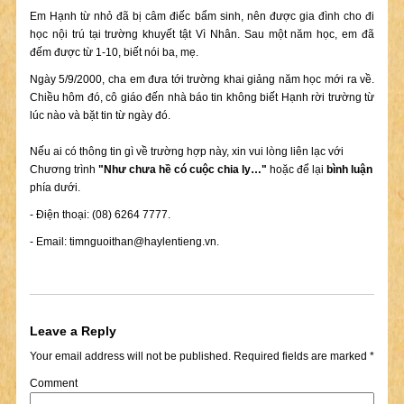
Em Hạnh từ nhỏ đã bị câm điếc bẩm sinh, nên được gia đình cho đi
học nội trú tại trường khuyết tật Vì Nhân. Sau một năm học, em đã
đếm được từ 1-10, biết nói ba, mẹ.
Ngày 5/9/2000, cha em đưa tới trường khai giảng năm học mới ra về.
Chiều hôm đó, cô giáo đến nhà báo tin không biết Hạnh rời trường từ
lúc nào và bặt tin từ ngày đó.
Nếu ai có thông tin gì về trường hợp này, xin vui lòng liên lạc với
Chương trình
"Như chưa hề có cuộc chia ly…"
hoặc để lại
bình luận
phía dưới.
- Điện thoại: (08) 6264 7777.
- Email:
timnguoithan@haylentieng.vn
.
Leave a Reply
Your email address will not be published.
Required fields are marked
*
Comment