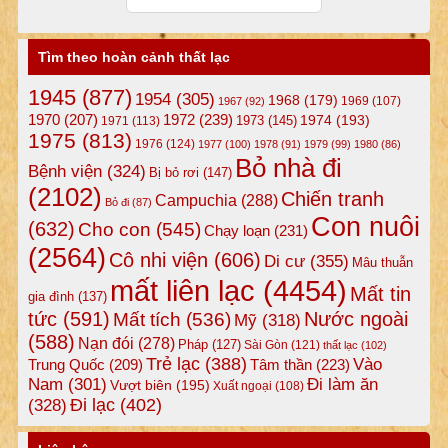
Tìm theo hoàn cảnh thất lạc
1945
(877)
1954
(305)
1968
(179)
1969
(107)
1967
(92)
1972
(239)
1970
(207)
1974
(193)
1973
(145)
1971
(113)
1975
(813)
1976
(124)
1977
(100)
1978
(91)
1979
(99)
1980
(86)
Bỏ nhà đi
Bệnh viện
(324)
Bị bỏ rơi
(147)
(2102)
Chiến tranh
Campuchia
(288)
Bỏ đi
(87)
Con nuôi
(632)
Cho con
(545)
Chạy loạn
(231)
(2564)
Cô nhi viện
(606)
Di cư
(355)
Mâu thuẫn
mất liên lạc
(4454)
Mất tin
gia đình
(137)
tức
(591)
Nước ngoài
Mất tích
(536)
Mỹ
(318)
(588)
Nạn đói
(278)
Pháp
(127)
Sài Gòn
(121)
thất lạc
(102)
Trẻ lạc
(388)
Vào
Tâm thần
(223)
Trung Quốc
(209)
Nam
(301)
Đi làm ăn
Vượt biên
(195)
Xuất ngoại
(108)
Đi lạc
(402)
(328)