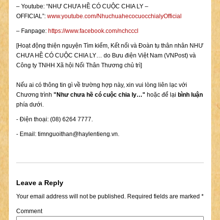
– Youtube: “NHƯ CHƯA HỀ CÓ CUỘC CHIA LY –
OFFICIAL”:
www.youtube.com/NhuchuahecocuocchialyOfficial
– Fanpage:
https://www.facebook.com/nchcccl
[Hoạt động thiện nguyện Tìm kiếm, Kết nối và Đoàn tụ thân nhân NHƯ
CHƯA HỀ CÓ CUỘC CHIA LY… do Bưu điện Việt Nam (VNPost) và
Công ty TNHH Xã hội Nối Thân Thương chủ trì]
Nếu ai có thông tin gì về trường hợp này, xin vui lòng liên lạc với
Chương trình
"Như chưa hề có cuộc chia ly…"
hoặc để lại
bình luận
phía dưới.
- Điện thoại: (08) 6264 7777.
- Email:
timnguoithan@haylentieng.vn
.
Leave a Reply
Your email address will not be published.
Required fields are marked
*
Comment