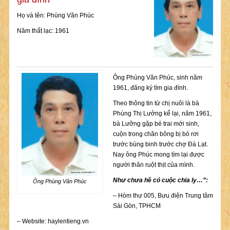
Họ và tên: Phùng Văn Phúc
Năm thất lạc: 1961
Ông Phùng Văn Phúc, sinh năm
1961, đăng ký tìm gia đình.
Theo thông tin từ chị nuôi là bà
Phùng Thị Lưởng kể lại, năm 1961,
bà Lưỡng gặp bé trai mới sinh,
cuộn trong chăn bông bị bỏ rơi
trước bùng binh trước chợ Đà Lạt.
Nay ông Phúc mong tìm lại được
người thân ruột thịt của mình.
Như chưa hề có cuộc chia ly…”:
Ông Phùng Văn Phúc
– Hòm thư 005, Bưu điện Trung tâm
Sài Gòn, TPHCM
– Website: haylentieng.vn